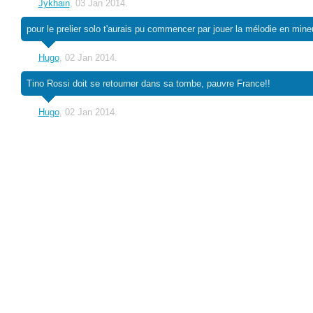
Jykhain
, 03 Jan 2014.
pour le prelier solo t'aurais pu commencer par jouer la mélodie en mineu
Hugo
, 02 Jan 2014.
Tino Rossi doit se retourner dans sa tombe, pauvre France!!
Hugo
, 02 Jan 2014.