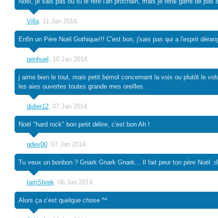
Noël, je sais pas ou tu le fête l'an prochain, mais je ferai gaffe de pas
Villa
, 11 Jan 2014.
Enfin un Père Noël Gothique!!! C'est bon, j'sais pas qui a l'esprit déra
penhuel
, 10 Jan 2014.
j aime bien le tout, mais petit bémol concernant la voix ou plutôt le vo
les aies ouvertes toutes grande mes oreilles.
didier12
, 07 Jan 2014.
Noël "hard rock" bon petit délire, c'est bon Ah !
gdev00
, 07 Jan 2014.
Tu veux un bonbon ? Gnark Gnark Gnark... Il fait peur ton père Noël :d) 
IamShrek
, 06 Jan 2014.
Alors ça c'est quelque chose ^^