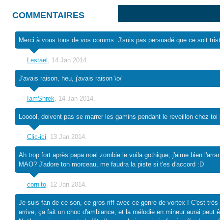
COMMENTAIRES
Merci à vous tous de vos comms. J'suis pas persuadé que ce soit triste
Lestael
, 14 Jan 2014.
J'avais raison, heu, j'avais raison \o/
IamShrek
, 14 Jan 2014.
Looool, doivent pas se marrer les gamins pendant le reveillon chez toi lo
Clic-ici
, 13 Jan 2014.
Ah trop fort après papa noel zombie le voila gothique, j'aime bien l'arr
MAO? J'adore ton morceau, me faudra la piste si t'es d'accord :D
cornito
, 12 Jan 2014.
Je suis fan de ce son, ce gros riff avec ce genre de vortex ! C'est trè
arrive, ça fait un choc d'ambiance, et la mélodie en mineur aurai peut 