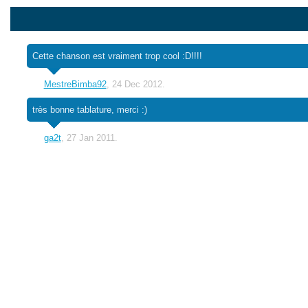
Cette chanson est vraiment trop cool :D!!!!
MestreBimba92
, 24 Dec 2012.
très bonne tablature, merci :)
ga2t
, 27 Jan 2011.