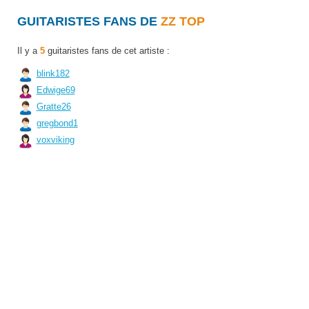
GUITARISTES FANS DE
ZZ TOP
Il y a
5
guitaristes fans de cet artiste :
blink182
Edwige69
Gratte26
gregbond1
voxviking