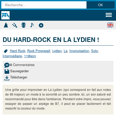
DU HARD-ROCK EN LA LYDIEN !
Hard Rock
,
Rock Progressif
,
Lydien
,
La
,
Improvisation
,
Solo
,
Intermédiaire
,
119bpm
Commentaires
0
Sauvegarder
Télécharger
Une grille pour improviser en La Lydien (qui correspond en fait aux notes
de Mi majeur) un mode à la sonorité un peu sombre. Ici, un son saturé est
recommandé pour être dans l'ambiance. Pendant votre impro, vous pouvez
essayer de passer un arpège de B7, il peut se placer facilement et fait
ressortir la couleur du mode.