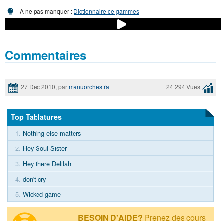
A ne pas manquer :
Dictionnaire de gammes
Commentaires
27 Dec 2010, par
manuorchestra
24 294 Vues
Top Tablatures
1.
Nothing else matters
2.
Hey Soul Sister
3.
Hey there Delilah
4.
don't cry
5.
Wicked game
BESOIN D'AIDE?
Prenez des cours