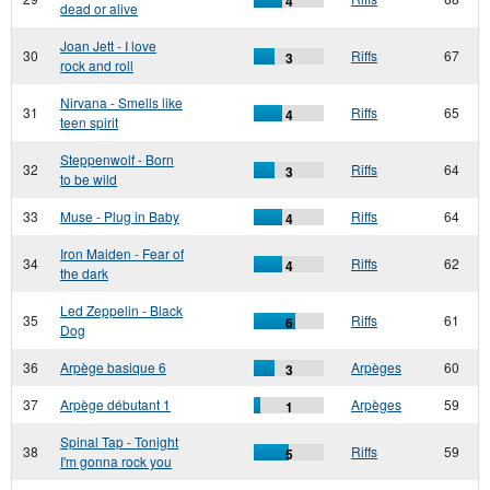
4
dead or alive
Joan Jett - I love
30
Riffs
67
3
rock and roll
Nirvana - Smells like
31
Riffs
65
4
teen spirit
Steppenwolf - Born
32
Riffs
64
3
to be wild
33
Muse - Plug in Baby
Riffs
64
4
Iron Maiden - Fear of
34
Riffs
62
4
the dark
Led Zeppelin - Black
35
Riffs
61
6
Dog
36
Arpège basique 6
Arpèges
60
3
37
Arpège débutant 1
Arpèges
59
1
Spinal Tap - Tonight
38
Riffs
59
5
I'm gonna rock you