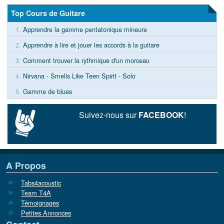
Top Cours de Guitare
1.
Apprendre la gamme pentatonique mineure
2.
Apprendre à lire et jouer les accords à la guitare
3.
Comment trouver la rythmique d'un morceau
4.
Nirvana - Smells Like Teen Spirit - Solo
5.
Gamme de blues
Suivez-nous sur
FACEBOOK
!
A Propos
Tabs4acoustic
Team T4A
Témoignages
Petites Annonces