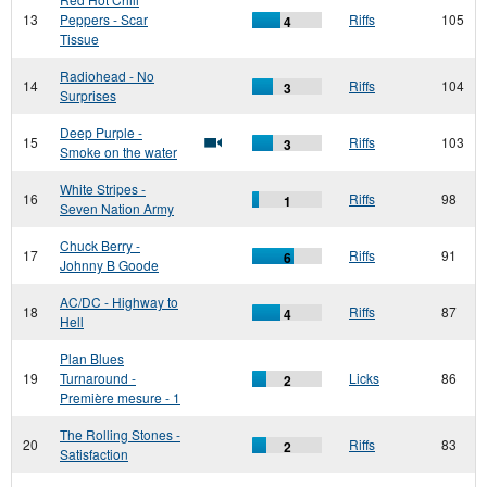
13
Peppers - Scar
Riffs
105
4
Tissue
Radiohead - No
14
Riffs
104
3
Surprises
Deep Purple -
15
Riffs
103
3
Smoke on the water
White Stripes -
16
Riffs
98
1
Seven Nation Army
Chuck Berry -
17
Riffs
91
6
Johnny B Goode
AC/DC - Highway to
18
Riffs
87
4
Hell
Plan Blues
19
Turnaround -
Licks
86
2
Première mesure - 1
The Rolling Stones -
20
Riffs
83
2
Satisfaction