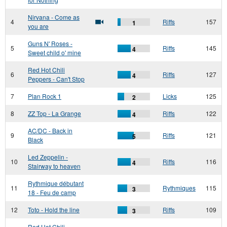
Nirvana - Come as
4
Riffs
157
1
you are
Guns N' Roses -
5
Riffs
145
4
Sweet child o' mine
Red Hot Chili
6
Riffs
127
4
Peppers - Can't Stop
7
Plan Rock 1
Licks
125
2
8
ZZ Top - La Grange
Riffs
122
4
AC/DC - Back in
9
Riffs
121
5
Black
Led Zeppelin -
10
Riffs
116
4
Stairway to heaven
Rythmique débutant
11
Rythmiques
115
3
18 - Feu de camp
12
Toto - Hold the line
Riffs
109
3
Red Hot Chili