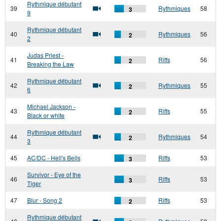
Rythmique débutant
39
Rythmiques
58
3
9
Rythmique débutant
40
Rythmiques
56
2
2
Judas Priest -
41
Riffs
56
2
Breaking the Law
Rythmique débutant
42
Rythmiques
55
2
6
Michael Jackson -
43
Riffs
55
2
Black or white
Rythmique débutant
44
Rythmiques
54
2
3
45
AC/DC - Hell's Bells
Riffs
53
3
Survivor - Eye of the
46
Riffs
53
3
Tiger
47
Blur - Song 2
Riffs
53
2
Rythmique débutant