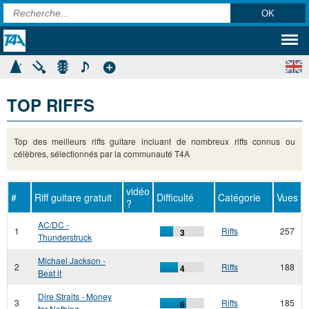
TOP RIFFS
Top des meilleurs riffs guitare incluant de nombreux riffs connus ou
célèbres, sélectionnés par la communauté T4A
vidéo
#
Riff guitare gratuit
Difficulté
Catégorie
Vues
?
AC/DC -
1
Riffs
257
3
Thunderstruck
Michael Jackson -
2
Riffs
188
4
Beat it
Dire Straits - Money
3
Riffs
185
6
for Nothing