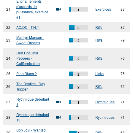
Enchainements
d'accords de
21
Exercices
83
1
puissance, exercice
#1
22
AC/DC - T.N.T.
Riffs
82
3
Marilyn Manson -
23
Riffs
79
2
Sweet Dreams
Red Hot Chili
24
Peppers -
Riffs
76
2
Californication
25
Plan Blues 2
Licks
75
2
The Beatles - Day
26
Riffs
72
2
Tripper
Rythmique débutant
27
Rythmiques
71
1
1
Rythmique débutant
28
Rythmiques
71
1
13
Bon Jovi - Wanted
29
Riffs
68