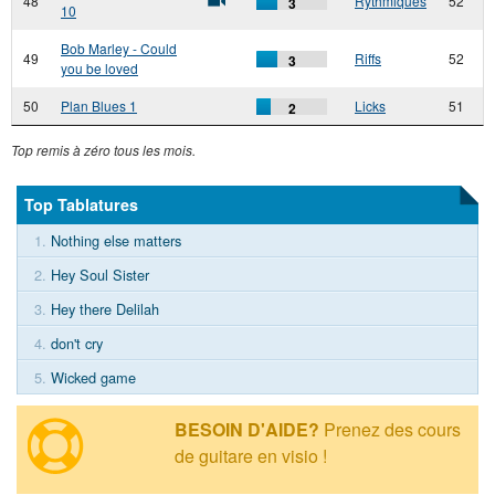
48
Rythmiques
52
3
10
Bob Marley - Could
49
Riffs
52
3
you be loved
50
Plan Blues 1
Licks
51
2
Top remis à zéro tous les mois.
Top Tablatures
1.
Nothing else matters
2.
Hey Soul Sister
3.
Hey there Delilah
4.
don't cry
5.
Wicked game
BESOIN D'AIDE?
Prenez des cours
de guitare en visio !