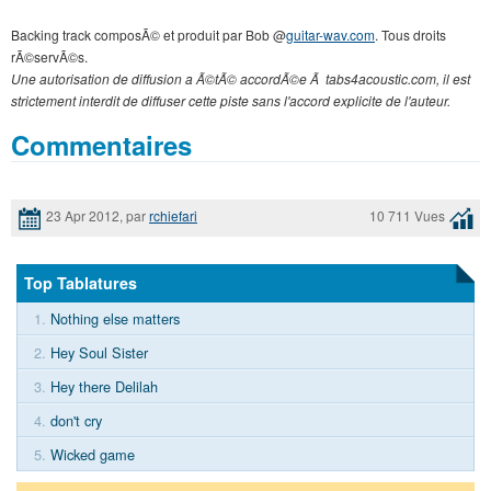
Backing track composÃ© et produit par Bob @
guitar-wav.com
. Tous droits
rÃ©servÃ©s.
Une autorisation de diffusion a Ã©tÃ© accordÃ©e Ã tabs4acoustic.com, il est
strictement interdit de diffuser cette piste sans l'accord explicite de l'auteur.
Commentaires
23 Apr 2012, par
rchiefari
10 711 Vues
Top Tablatures
1.
Nothing else matters
2.
Hey Soul Sister
3.
Hey there Delilah
4.
don't cry
5.
Wicked game