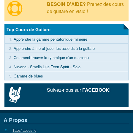
BESOIN D'AIDE?
Prenez des cours
de guitare en visio !
Top Cours de Guitare
1.
Apprendre la gamme pentatonique mineure
2.
Apprendre à lire et jouer les accords à la guitare
3.
Comment trouver la rythmique d'un morceau
4.
Nirvana - Smells Like Teen Spirit - Solo
5.
Gamme de blues
Suivez-nous sur
FACEBOOK
!
A Propos
Tabs4acoustic