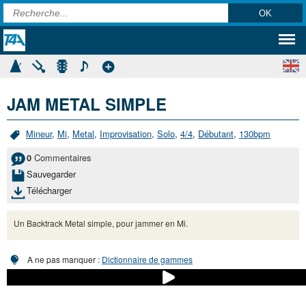
JAM METAL SIMPLE
Mineur
,
Mi
,
Metal
,
Improvisation
,
Solo
,
4/4
,
Débutant
,
130bpm
Commentaires
0
Sauvegarder
Télécharger
Un Backtrack Metal simple, pour jammer en Mi.
A ne pas manquer :
Dictionnaire de gammes