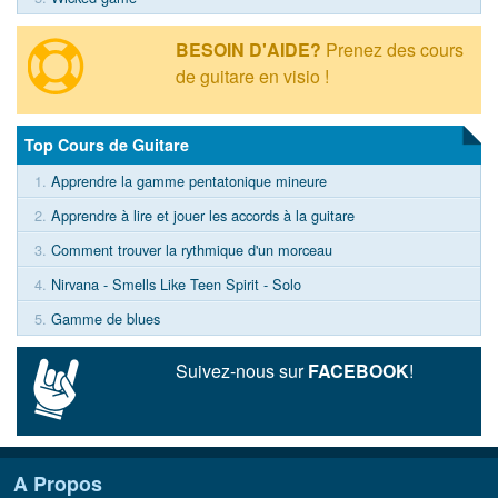
BESOIN D'AIDE?
Prenez des cours
de guitare en visio !
Top Cours de Guitare
1.
Apprendre la gamme pentatonique mineure
2.
Apprendre à lire et jouer les accords à la guitare
3.
Comment trouver la rythmique d'un morceau
4.
Nirvana - Smells Like Teen Spirit - Solo
5.
Gamme de blues
Suivez-nous sur
FACEBOOK
!
A Propos