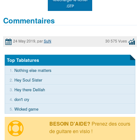
.GTP
Commentaires
24 May 2019, par
SuN
30 575 Vues
Top Tablatures
1.
Nothing else matters
2.
Hey Soul Sister
3.
Hey there Delilah
4.
don't cry
5.
Wicked game
BESOIN D'AIDE?
Prenez des cours
de guitare en visio !