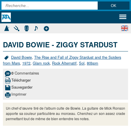
DAVID BOWIE - ZIGGY STARDUST
David Bowie
,
The Rise and Fall of Ziggy Stardust and the Spiders
from Mars
,
1972
,
Glam rock
,
Rock Alternatif
,
Sol
,
80bpm
Commentaires
0
Télécharger
Sauvegarder
Imprimer
Un chef-d’œuvre tiré de l'album culte de Bowie. La guitare de Mick Ronson
apporte sa couleur particulière au morceau. Cherchez un son assez crade
permettant tout de même de bien entendre les notes.