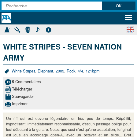
WHITE STRIPES - SEVEN NATION
ARMY
White Stripes
,
Elephant
,
2003
,
Rock
,
4/4
,
121bpm
Commentaires
5
Télécharger
Sauvegarder
Imprimer
Un riff qui est devenu légendaire en très peu de temps. Répétitif,
hypnotisant, immédiatement reconnaissable, c'est un passage obligé pour
tout débutant à la guitare. Notez que ceci n'est qu'une adaptation, l'original
est joué en accordage open-A, avec un octaver et un slide... Bref