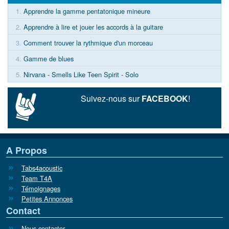
1.
Apprendre la gamme pentatonique mineure
2.
Apprendre à lire et jouer les accords à la guitare
3.
Comment trouver la rythmique d'un morceau
4.
Gamme de blues
5.
Nirvana - Smells Like Teen Spirit - Solo
Suivez-nous sur
FACEBOOK
!
A Propos
Tabs4acoustic
Team T4A
Témoignages
Petites Annonces
Contact
Nous contacter