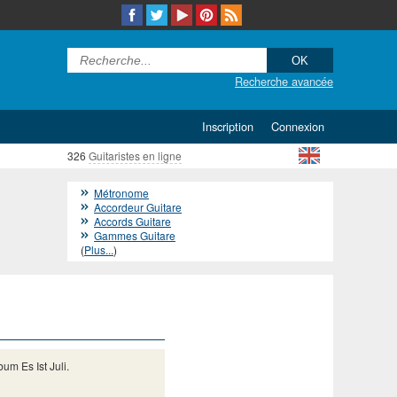
Recherche avancée
Inscription
Connexion
326
Guitaristes en ligne
Métronome
Accordeur Guitare
Accords Guitare
Gammes Guitare
(
Plus...
)
bum Es Ist Juli.