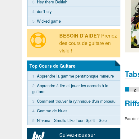
3.
Hey there Delilah
4.
don't cry
5.
Wicked game
BESOIN D'AIDE?
Prenez
des cours de guitare en
visio !
Top Cours de Guitare
Tabs
1.
Apprendre la gamme pentatonique mineure
2.
Apprendre à lire et jouer les accords à la
2
guitare
Riff
3.
Comment trouver la rythmique d'un morceau
4.
Gamme de blues
Pas de r
5.
Nirvana - Smells Like Teen Spirit - Solo
Suivez-nous sur