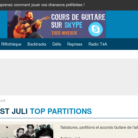
pprenez comment jouer vos chansons préférées !
Riffothèque
Backtracks
Défis
Reprises
Radio T4A
Juli
IST JULI
TOP PARTITIONS
Tablatures, partitions et accords Guitare de l'al