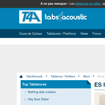
Les
tablatures en vidéo
, a
A ne pas manquer :
Cours de Guitare
Tablatures / Partitions
News
Forum
Tabs4Acoustic
Tablatures / Partitions
Album
Es Ist 
ES 
Top Tablatures
1.
Nothing else matters
2.
Hey Soul Sister