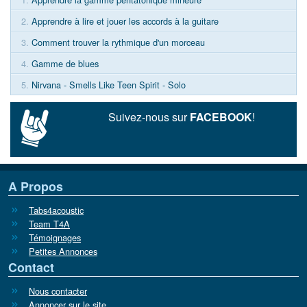
2.
Apprendre à lire et jouer les accords à la guitare
3.
Comment trouver la rythmique d'un morceau
4.
Gamme de blues
5.
Nirvana - Smells Like Teen Spirit - Solo
Suivez-nous sur
FACEBOOK
!
A Propos
Tabs4acoustic
Team T4A
Témoignages
Petites Annonces
Contact
Nous contacter
Annoncer sur le site