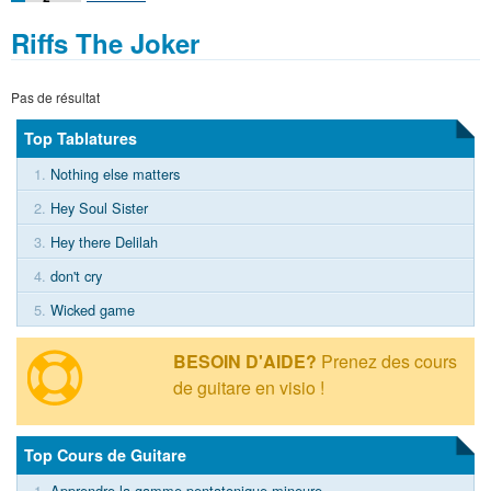
Riffs The Joker
Pas de résultat
Top Tablatures
1.
Nothing else matters
2.
Hey Soul Sister
3.
Hey there Delilah
4.
don't cry
5.
Wicked game
BESOIN D'AIDE?
Prenez des cours
de guitare en visio !
Top Cours de Guitare
1.
Apprendre la gamme pentatonique mineure