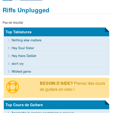
Riffs Unplugged
Pas de résultat
Top Tablatures
1.
Nothing else matters
2.
Hey Soul Sister
3.
Hey there Delilah
4.
don't cry
5.
Wicked game
BESOIN D'AIDE?
Prenez des cours
de guitare en visio !
Top Cours de Guitare
1.
Apprendre la gamme pentatonique mineure