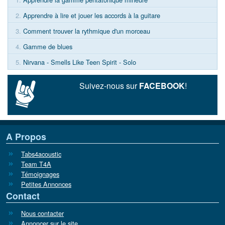
2.
Apprendre à lire et jouer les accords à la guitare
3.
Comment trouver la rythmique d'un morceau
4.
Gamme de blues
5.
Nirvana - Smells Like Teen Spirit - Solo
Suivez-nous sur
FACEBOOK
!
A Propos
Tabs4acoustic
Team T4A
Témoignages
Petites Annonces
Contact
Nous contacter
Annoncer sur le site