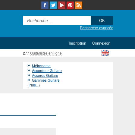
Recherche avancée
Inscription
Connexion
277
Guitaristes en ligne
Métronome
Accordeur Guitare
Accords Guitare
Gammes Guitare
(
Plus...
)