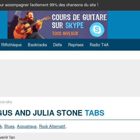
ur accompagner facilement 99% des chansons du site !
Riffothèque
Backtracks
Défis
Reprises
Radio T4A
one tabs
US AND JULIA STONE
TABS
k
,
Blues
,
Acoustique
,
Rock Alternatif
,
venir fan