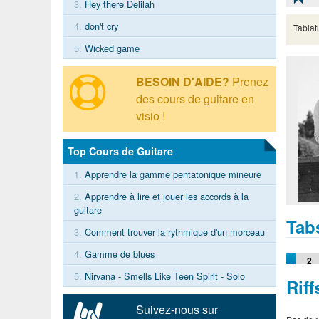
3.
Hey there Delilah
4.
don't cry
Tablat
5.
Wicked game
BESOIN D'AIDE?
Prenez
des cours de guitare en
visio !
Top Cours de Guitare
1.
Apprendre la gamme pentatonique mineure
2.
Apprendre à lire et jouer les accords à la
guitare
Tab
3.
Comment trouver la rythmique d'un morceau
4.
Gamme de blues
2
5.
Nirvana - Smells Like Teen Spirit - Solo
Rif
Suivez-nous sur