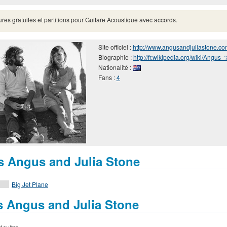
ures gratuites et partitions pour Guitare Acoustique avec accords.
Site officiel :
http://www.angusandjuliastone.co
Biographie :
http://fr.wikipedia.org/wiki/Angu
Nationalité :
Fans :
4
s Angus and Julia Stone
Big Jet Plane
fs Angus and Julia Stone