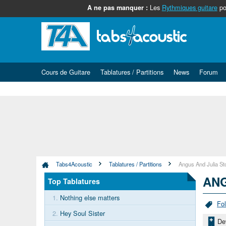
Les
Rythmiques guitare
po
A ne pas manquer :
Cours de Guitare
Tablatures / Partitions
News
Forum
Tabs4Acoustic
Tablatures / Partitions
Angus And Julia St
ANG
Top Tablatures
1.
Nothing else matters
Fol
2.
Hey Soul Sister
De