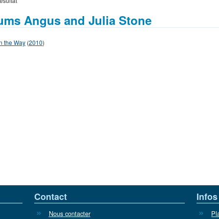
ésultat
ums Angus and Julia Stone
 the Way
(
2010
)
Contact
Infos
Nous contacter
Pl