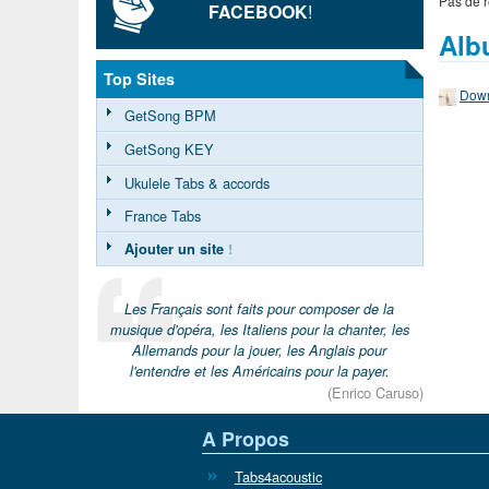
Pas de r
FACEBOOK
!
Alb
Top Sites
Down
GetSong BPM
GetSong KEY
Ukulele Tabs & accords
France Tabs
Ajouter un site
!
Les Français sont faits pour composer de la
musique d'opéra, les Italiens pour la chanter, les
Allemands pour la jouer, les Anglais pour
l'entendre et les Américains pour la payer.
(Enrico Caruso)
A Propos
Tabs4acoustic