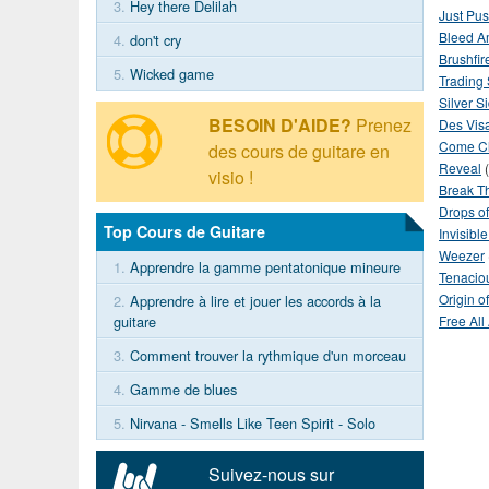
3.
Hey there Delilah
Just Pus
Bleed A
4.
don't cry
Brushfir
5.
Wicked game
Trading 
Silver S
BESOIN D'AIDE?
Prenez
Des Vis
Come C
des cours de guitare en
Reveal
(
visio !
Break T
Drops of
Top Cours de Guitare
Invisibl
Weezer
1.
Apprendre la gamme pentatonique mineure
Tenacio
Origin o
2.
Apprendre à lire et jouer les accords à la
guitare
Free All
3.
Comment trouver la rythmique d'un morceau
4.
Gamme de blues
5.
Nirvana - Smells Like Teen Spirit - Solo
Suivez-nous sur