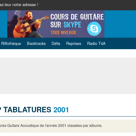
z-leur notre adresse !
Riffothèque
Backtracks
Défis
Reprises
Radio T4A
P TABLATURES
2001
ures Guitare Acoustique de l'année 2001 classées par albums.