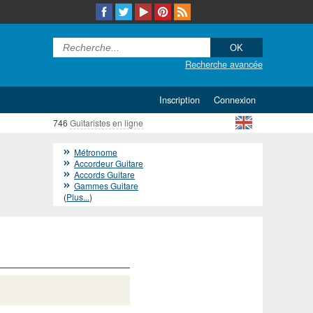
Recherche avancée
Inscription
Connexion
746
Guitaristes en ligne
Métronome
Accordeur Guitare
Accords Guitare
Gammes Guitare
(
Plus...
)