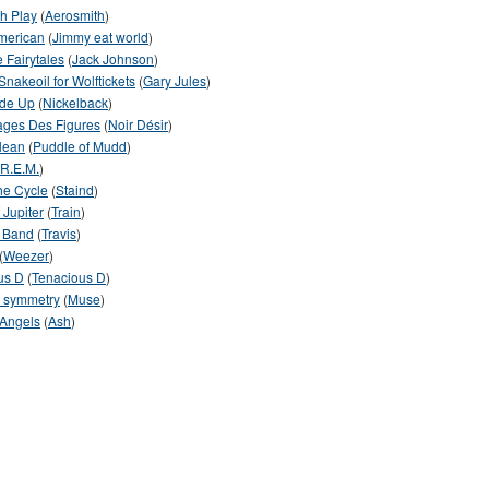
h Play
(
Aerosmith
)
merican
(
Jimmy eat world
)
e Fairytales
(
Jack Johnson
)
Snakeoil for Wolftickets
(
Gary Jules
)
ide Up
(
Nickelback
)
ages Des Figures
(
Noir Désir
)
lean
(
Puddle of Mudd
)
R.E.M.
)
he Cycle
(
Staind
)
 Jupiter
(
Train
)
e Band
(
Travis
)
(
Weezer
)
us D
(
Tenacious D
)
f symmetry
(
Muse
)
 Angels
(
Ash
)