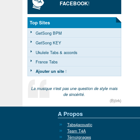
FACEBOOK
!
Top Sites
GetSong BPM
GetSong KEY
Ukulele Tabs & accords
France Tabs
Ajouter un site
!
La musique n'est pas une question de style mais
de sincérité.
(Björk)
A Propos
Tabs4acoustic
Team T4A
Témoignages