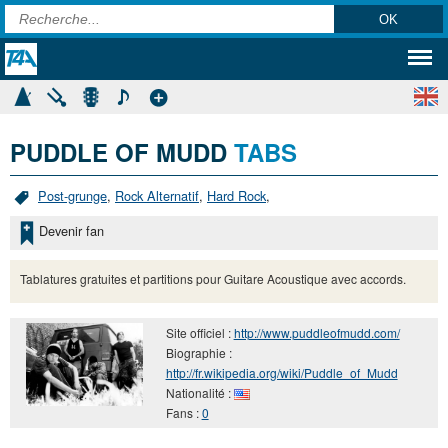
PUDDLE OF MUDD
TABS
Post-grunge
,
Rock Alternatif
,
Hard Rock
,
Devenir fan
Tablatures gratuites et partitions pour Guitare Acoustique avec accords.
Site officiel :
http://www.puddleofmudd.com/
Biographie :
http://fr.wikipedia.org/wiki/Puddle_of_Mudd
Nationalité :
Fans :
0