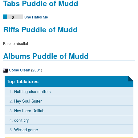
Tabs Puddle of Mudd
She Hates Me
2
Riffs Puddle of Mudd
Pas de résultat
Albums Puddle of Mudd
Come Clean
(
2001
)
Top Tablatures
1.
Nothing else matters
2.
Hey Soul Sister
3.
Hey there Delilah
4.
don't cry
5.
Wicked game