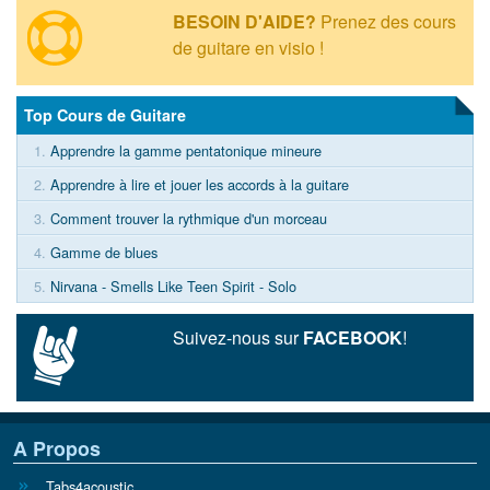
BESOIN D'AIDE?
Prenez des cours
de guitare en visio !
Top Cours de Guitare
1.
Apprendre la gamme pentatonique mineure
2.
Apprendre à lire et jouer les accords à la guitare
3.
Comment trouver la rythmique d'un morceau
4.
Gamme de blues
5.
Nirvana - Smells Like Teen Spirit - Solo
Suivez-nous sur
FACEBOOK
!
A Propos
Tabs4acoustic