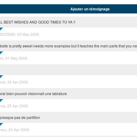
Ajouter un témoignage
ALL BEST WISHES AND GOOD TIMES TO YA !!
DOG360, 03 May 2009.
bsite is pretty sweet needs more examples but it teaches the main parts that you need
an, 01 May 2009.
oub, 26 Apr 2009.
merai bien pouvoir visionnait une tablature
nza, 25 Apr 2009.
a presque pas de partition
esou, 24 Apr 2009.