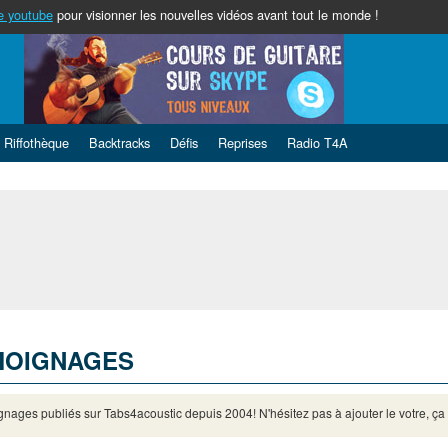
e youtube
pour visionner les nouvelles vidéos avant tout le monde !
Riffothèque
Backtracks
Défis
Reprises
Radio T4A
MOIGNAGES
nages publiés sur Tabs4acoustic depuis 2004! N'hésitez pas à ajouter le votre, ça fai