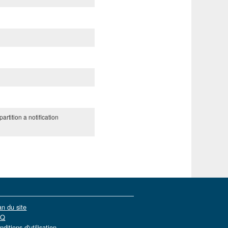
artition a notification
an du site
AQ
nditions d'utilisation