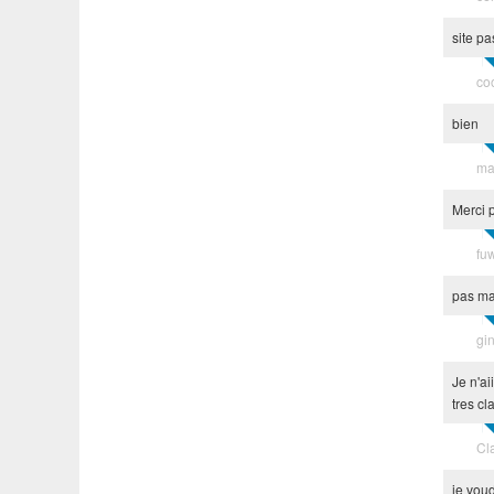
site pa
co
bien
ma
Merci p
fu
pas mal
gi
Je n'ai
tres cl
Cl
je voud