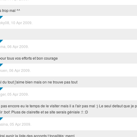
s trop mal ^^
oky08, 10 Apr 2009.
ma, 06 Apr 2009.
our tous vos efforts et bon courage
wuen, 06 Apr 2009.
 du tout j'aime bien mais on ne trouve pas tout
nger, 05 Apr 2009.
i pas encore eu le temps de le visiter mais il a l'air pas mal :) Le seul defaut que je p
air :bof: Pluss de clairette et se site serais géniale :!: :D
asina, 05 Apr 2009.
rai avoir la liste des accords t tonalités; merci