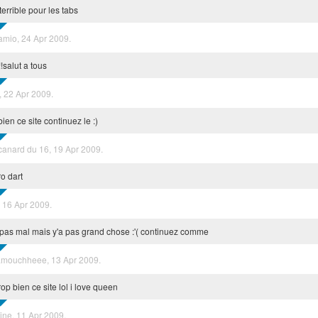
 terrible pour les tabs
amio, 24 Apr 2009.
!salut a tous
s, 22 Apr 2009.
bien ce site continuez le :)
 canard du 16, 19 Apr 2009.
ro dart
, 16 Apr 2009.
st pas mal mais y'a pas grand chose :'( continuez comme
mouchheee, 13 Apr 2009.
trop bien ce site lol i love queen
line, 11 Apr 2009.