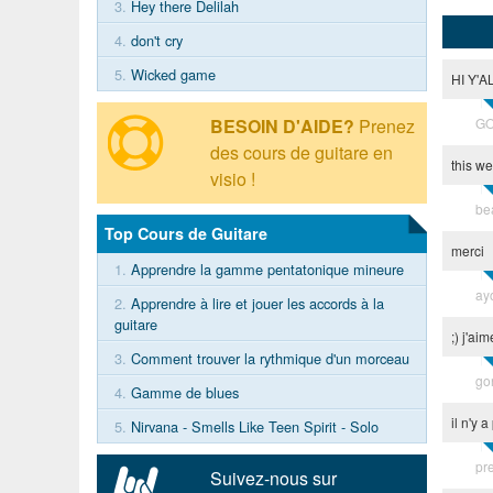
3.
Hey there Delilah
4.
don't cry
5.
Wicked game
HI Y'
BESOIN D'AIDE?
Prenez
GO
des cours de guitare en
this we
visio !
be
Top Cours de Guitare
merci
1.
Apprendre la gamme pentatonique mineure
ay
2.
Apprendre à lire et jouer les accords à la
guitare
;) j'ai
3.
Comment trouver la rythmique d'un morceau
go
4.
Gamme de blues
il n'y 
5.
Nirvana - Smells Like Teen Spirit - Solo
pr
Suivez-nous sur