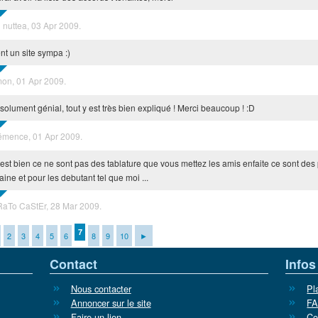
n nuttea, 03 Apr 2009.
nt un site sympa :)
mon, 01 Apr 2009.
solument génial, tout y est très bien expliqué ! Merci beaucoup ! :D
émence, 01 Apr 2009.
 est bien ce ne sont pas des tablature que vous mettez les amis enfaite ce sont des p
ine et pour les debutant tel que moi ...
RaTo CaStEr, 28 Mar 2009.
7
2
3
4
5
6
8
9
10
►
Contact
Infos
Nous contacter
Pl
Annoncer sur le site
F
Faire un lien
Co