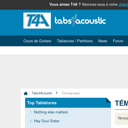
Abonnez-vous à notre
chain
Vous aimez T4A ?
Cours de Guitare
Tablatures / Partitions
News
Forum
Tabs4Acoustic
Témoignages
TÉ
Top Tablatures
1.
Nothing else matters
Témoig
2.
Hey Soul Sister