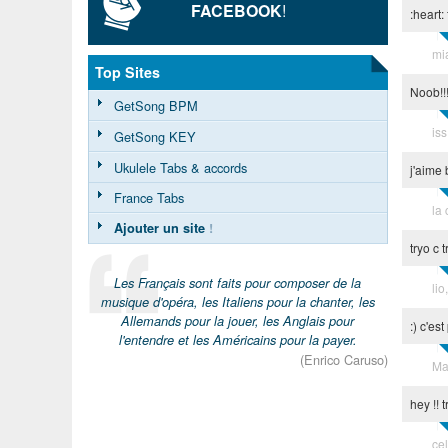
FACEBOOK
!
:heart:
mi
Top Sites
Noob!!!
GetSong BPM
is
GetSong KEY
Ukulele Tabs & accords
j'aime 
France Tabs
la
Ajouter un site
!
tryo c t
Les Français sont faits pour composer de la
lio
musique d'opéra, les Italiens pour la chanter, les
Allemands pour la jouer, les Anglais pour
:) c'e
l'entendre et les Américains pour la payer.
(Enrico Caruso)
Ma
hey !! 
ce