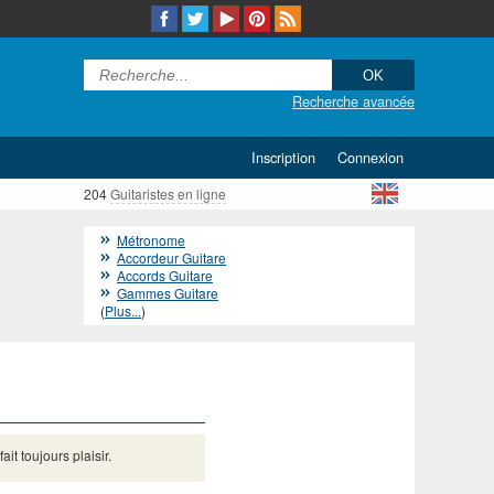
Recherche avancée
Inscription
Connexion
204
Guitaristes en ligne
Métronome
Accordeur Guitare
Accords Guitare
Gammes Guitare
(
Plus...
)
t toujours plaisir.