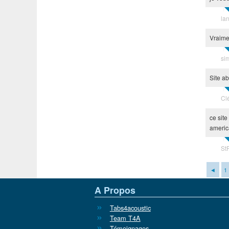
la
Vraime
si
Site ab
Cl
ce site
america
St
◄
1
A Propos
Tabs4acoustic
Team T4A
Témoignages