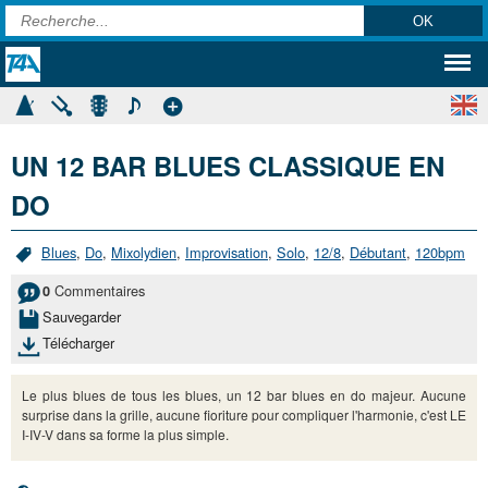
UN 12 BAR BLUES CLASSIQUE EN
DO
Blues
,
Do
,
Mixolydien
,
Improvisation
,
Solo
,
12/8
,
Débutant
,
120bpm
Commentaires
0
Sauvegarder
Télécharger
Le plus blues de tous les blues, un 12 bar blues en do majeur. Aucune
surprise dans la grille, aucune fioriture pour compliquer l'harmonie, c'est LE
I-IV-V dans sa forme la plus simple.