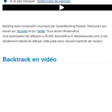
A ne pas manquer :
Dictionnaire de gammes
Backing track composÃ© et produit par GuitarBackingTracks4. Retrouvez son
travail sur
Youtube
et sur
Twitter
. Tous droits rÃ©servÃ©s.
Une autorisation de diffusion a Ã©tÃ© accordÃ©e Ã tabs4acoustic.com, il est
strictement interdit de diffuser cette piste sans l'accord explicite de l'auteur.
Backtrack en vidéo