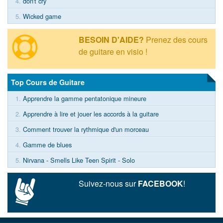
4.
don't cry
5.
Wicked game
BESOIN D'AIDE?
Prenez des cours
de guitare en visio !
Top Cours de Guitare
1.
Apprendre la gamme pentatonique mineure
2.
Apprendre à lire et jouer les accords à la guitare
3.
Comment trouver la rythmique d'un morceau
4.
Gamme de blues
5.
Nirvana - Smells Like Teen Spirit - Solo
Suivez-nous sur
FACEBOOK
!