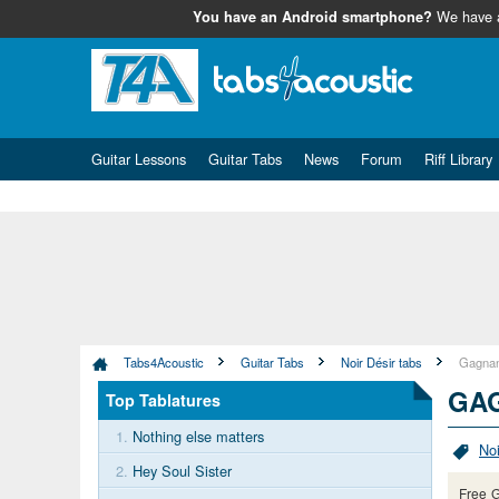
We have
You have an Android smartphone?
Guitar Lessons
Guitar Tabs
News
Forum
Riff Library
Tabs4Acoustic
Guitar Tabs
Noir Désir tabs
Gagnan
GA
Top Tablatures
1.
Nothing else matters
Noi
2.
Hey Soul Sister
Free G