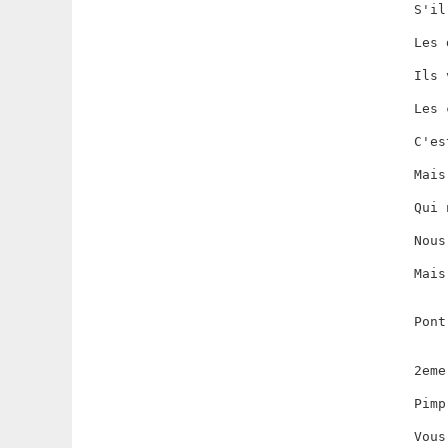
S'il
Les 
Ils 
Les 
C'es
Mais
Qui 
Nous
Mais
Pont
2eme
Pimp
Vous