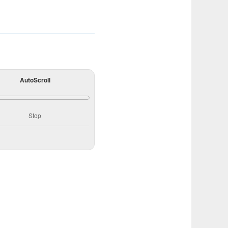
AutoScroll
Stop