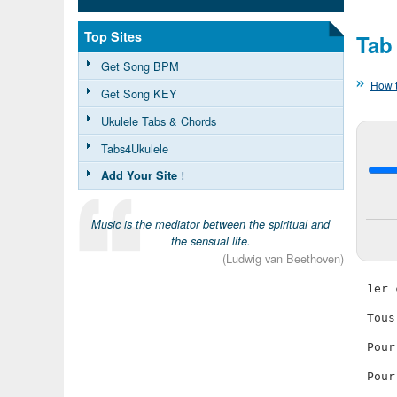
Top Sites
Tab
Get Song BPM
How t
Get Song KEY
Ukulele Tabs & Chords
Tabs4Ukulele
Add Your Site
!
Music is the mediator between the spiritual and
the sensual life.
(Ludwig van Beethoven)
1er 
Tous
Pour
Pour