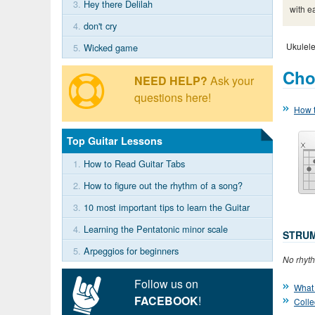
3.
Hey there Delilah
with e
4.
don't cry
Ukulele
5.
Wicked game
Cho
NEED HELP?
Ask your
questions here!
How t
Top Guitar Lessons
1.
How to Read Guitar Tabs
2.
How to figure out the rhythm of a song?
3.
10 most important tips to learn the Guitar
4.
Learning the Pentatonic minor scale
STRUM
5.
Arpeggios for beginners
No rhyth
Follow us on
What 
FACEBOOK
!
Colle