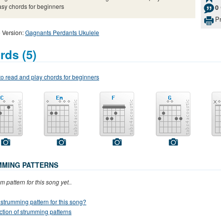
asy chords for beginners
0
Pr
 Version:
Gagnants Perdants Ukulele
rds (5)
o read and play chords for beginners
MING PATTERNS
m pattern for this song yet.
.
strumming pattern for this song?
ction of strumming patterns