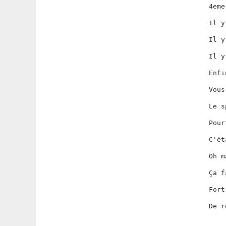
4eme
Il y
Il y
Il y
Enfi
Vous
Le s
Pour
C'ét
Oh m
Ça f
Fort
De r