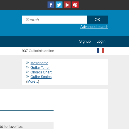
Advanced search
Signup
Login
937
Guitarists online
Metronome
Guitar Tuner
Chords Chart
Guitar Scales
(
More...
)
d to favorites