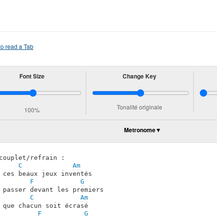
o read a Tab
Font Size
Change Key
Tonalité originale
100%
Metronome
couplet/refrain :

C
Am
 ces beaux jeux inventés

F
G
 passer devant les premiers

C
Am
 que chacun soit écrasé

F
G