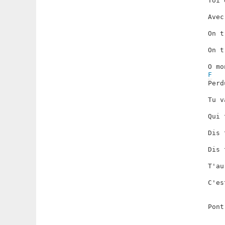
Toi 
Avec
On t
On t
F
Perd
Tu v
Qui 
Dis 
Dis 
T'au
C'es
Pont