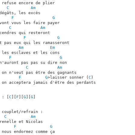
 refuse encore de plier

C
Am
dégâts, les excès

F
G
vont vous les faire payer

C
Am
cendres qui resteront

F
G
t pas eux qui les ramasseront

Am
Em
 les esclaves et les cons

F
G
n'auront pas pas su dire non

C
Am
 on n'veut pas être des gagnants

F
G
>laisser sonner (
C
)

 on acceptera jamais d'être des perdants

 : [
C
][
F
][
G
][
G
] 

 couplet/refrain :

C
Am
renelle et Nicolas

F
G
 nous endormez comme ça
