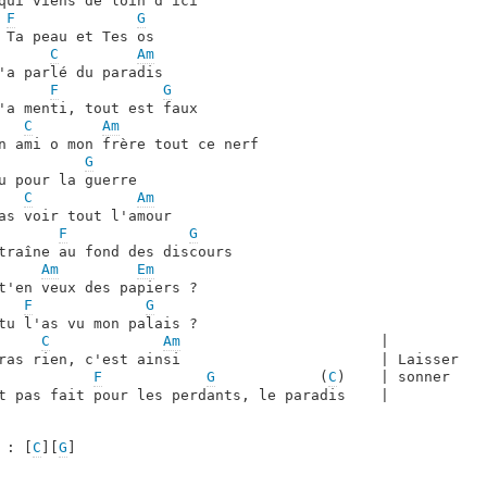
qui viens de loin d'ici

F
G
 Ta peau et Tes os

C
Am
'a parlé du paradis

F
G
'a menti, tout est faux

C
Am
G
u pour la guerre

C
Am
as voir tout l'amour

F
G
traîne au fond des discours

Am
Em
t'en veux des papiers ?

F
G
tu l'as vu mon palais ?

C
Am
                       |

ras rien, c'est ainsi                       | Laisser

F
G
            (
C
)    | sonner

t pas fait pour les perdants, le paradis    |

 : [
C
][
G
]
