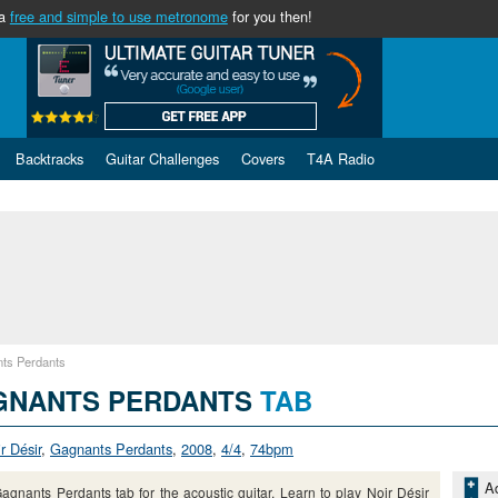
 a
free and simple to use metronome
for you then!
Backtracks
Guitar Challenges
Covers
T4A Radio
ts Perdants
GNANTS PERDANTS
TAB
r Désir
,
Gagnants Perdants
,
2008
,
4/4
,
74bpm
Ad
agnants Perdants tab for the acoustic guitar. Learn to play Noir Désir