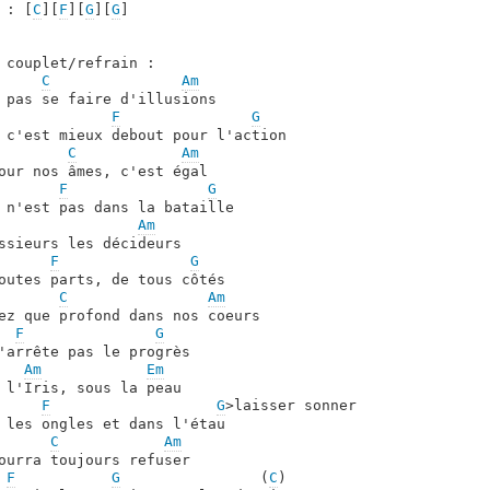
 : [
C
][
F
][
G
][
G
] 

 couplet/refrain :

C
Am
 pas se faire d'illusions

F
G
 c'est mieux debout pour l'action

C
Am
our nos âmes, c'est égal

F
G
 n'est pas dans la bataille

Am
ssieurs les décideurs

F
G
outes parts, de tous côtés

C
Am
ez que profond dans nos coeurs

F
G
'arrête pas le progrès

Am
Em
 l'Iris, sous la peau

F
G
>laisser sonner

 les ongles et dans l'étau

C
Am
ourra toujours refuser

F
G
                (
C
)
