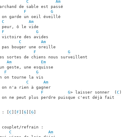
C
Am
archand de sable est passé

F
G
 on garde un oeil éveillé

C
Am
 peur, ô le vide

F
G
 victoire des avides

C
Am
 pas bouger une oreille

F
G
es sortes de chiens nous surveillent

Am
Em
un geste, une esquisse

F
G
n on tourne la vis

C
Am
 on n'a rien à gagner

F
G
> laisser sonner  (
C
)

 on ne peut plus perdre puisque c'est déjà fait

 : [
C
][
F
][
G
][
G
] 

 couplet/refrain :

C
Am