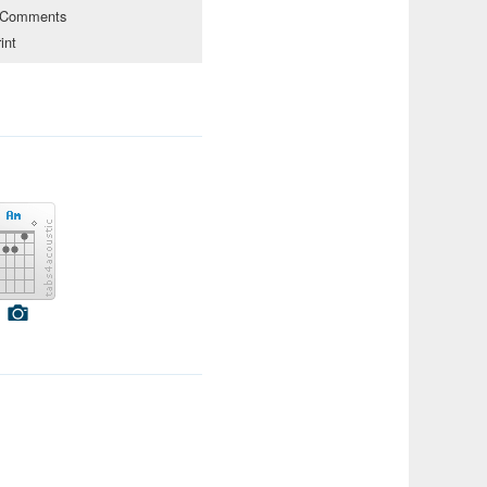
Comments
int