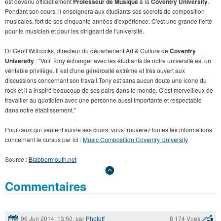
est devenu officiellement
Professeur de Musique
à la
Coventry University
.
Pendant son cours, il enseignera aux étudiants ses secrets de composition
musicales, fort de ses cinquante années d'expérience. C'est une grande fierté
pour le musicien et pour les dirigeant de l'université.
Dr Geoff Willcocks, directeur du département Art & Culture de
Coventry
University
: "Voir Tony échanger avec les étudiants de notre université est un
véritable privilège. Il est d'une générosité extrême et très ouvert aux
discussions concernant son travail.Tony est sans aucun doute une icone du
rock et il a inspiré beaucoup de ses pairs dans le monde. C'est merveilleux de
travailler au quotidien avec une personne aussi importante et respectable
dans notre établissement."
Pour ceux qui veulent suivre ses cours, vous trouverez toutes les informations
concernant le cursus par ici :
Music Composition Coventry University
Source :
Blabbermouth.net
Commentaires
06 Jun 2014, 13:50, par
Photoff
8 174 Vues