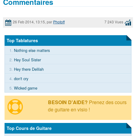
Commentaires
26 Feb 2014, 13:15, par
Photoff
7 243 Vues
Top Tablatures
1.
Nothing else matters
2.
Hey Soul Sister
3.
Hey there Delilah
4.
don't cry
5.
Wicked game
BESOIN D'AIDE?
Prenez des cours
de guitare en visio !
Top Cours de Guitare