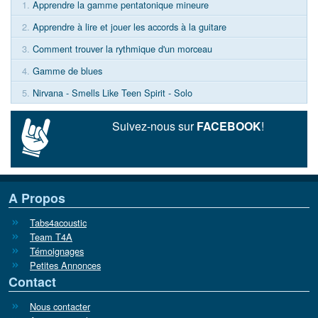
1.
Apprendre la gamme pentatonique mineure
2.
Apprendre à lire et jouer les accords à la guitare
3.
Comment trouver la rythmique d'un morceau
4.
Gamme de blues
5.
Nirvana - Smells Like Teen Spirit - Solo
Suivez-nous sur
FACEBOOK
!
A Propos
Tabs4acoustic
Team T4A
Témoignages
Petites Annonces
Contact
Nous contacter