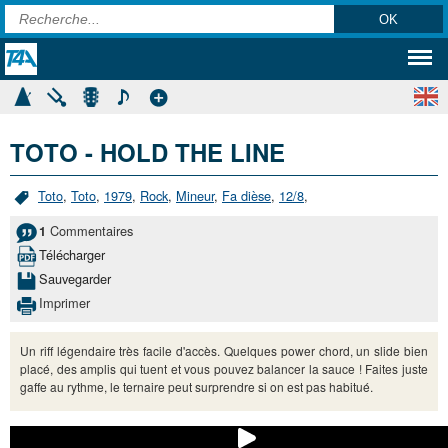
TOTO - HOLD THE LINE
Toto
,
Toto
,
1979
,
Rock
,
Mineur
,
Fa dièse
,
12/8
,
Commentaires
1
Télécharger
Sauvegarder
Imprimer
Un riff légendaire très facile d'accès. Quelques power chord, un slide bien
placé, des amplis qui tuent et vous pouvez balancer la sauce ! Faites juste
gaffe au rythme, le ternaire peut surprendre si on est pas habitué.