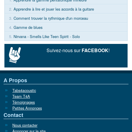
2.
Apprendre à lire et jouer les accords à la guitare
3.
Comment trouver la rythmique d'un morceau
4.
Gamme de blues
5.
Nirvana - Smells Like Teen Spirit - Solo
Suivez-nous sur
FACEBOOK
!
A Propos
Tabs4acoustic
Team T4A
Témoignages
Petites Annonces
Contact
Nous contacter
Annoncer sur le site