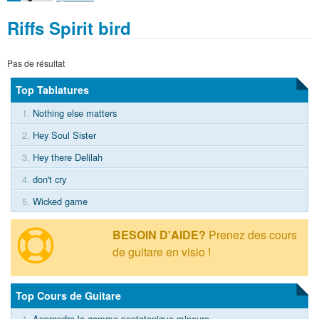
Riffs Spirit bird
Pas de résultat
Top Tablatures
1.
Nothing else matters
2.
Hey Soul Sister
3.
Hey there Delilah
4.
don't cry
5.
Wicked game
BESOIN D'AIDE?
Prenez des cours
de guitare en visio !
Top Cours de Guitare
1.
Apprendre la gamme pentatonique mineure