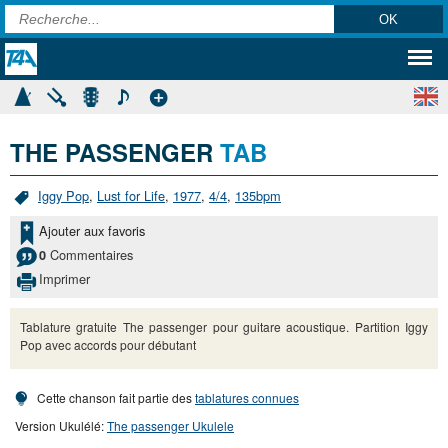
THE PASSENGER
TAB
Iggy Pop
,
Lust for Life
,
1977
,
4/4
,
135bpm
Ajouter aux favoris
Commentaires
0
Imprimer
Tablature gratuite The passenger pour guitare acoustique. Partition Iggy
Pop avec accords pour débutant
Cette chanson fait partie des
tablatures connues
Version Ukulélé:
The passenger Ukulele