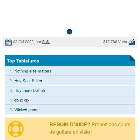
03 Oct 2009, par
SuN
317 788 Vues
Top Tablatures
1.
Nothing else matters
2.
Hey Soul Sister
3.
Hey there Delilah
4.
don't cry
5.
Wicked game
BESOIN D'AIDE?
Prenez des cours
de guitare en visio !