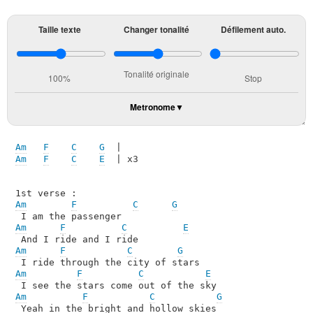
Taille texte
Changer tonalité
Défilement auto.
Tonalité originale
100%
Stop
Metronome
Am
F
C
G
Am
F
C
E
  | x3

Am
F
C
G
Am
F
C
E
Am
F
C
G
Am
F
C
E
Am
F
C
G