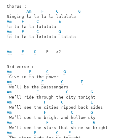
Chorus :

Am
F
C
G
Am
F
C
E
Am
F
C
G
la la la la lalalala  lalala

Am
F
C
    E   x2

Am
F
C
G
Am
F
C
E
Am
F
C
G
Am
F
C
E
Am
F
C
G
Am
F
C
G
Am
F
C
E
 The stars made for us tonight
