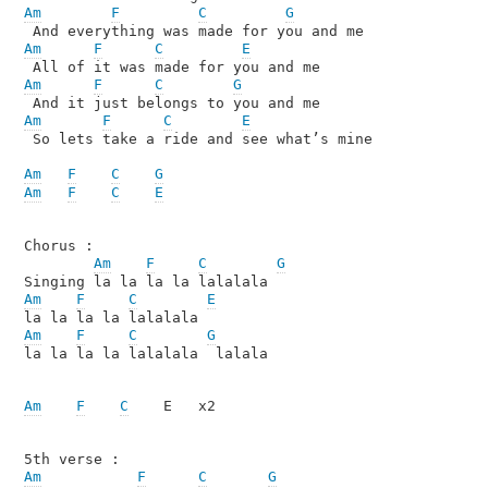
Am
F
C
G
Am
F
C
E
Am
F
C
G
Am
F
C
E
 So lets take a ride and see what’s mine

Am
F
C
G
Am
F
C
E
Chorus :

Am
F
C
G
Am
F
C
E
Am
F
C
G
la la la la lalalala  lalala

Am
F
C
    E   x2

Am
F
C
G