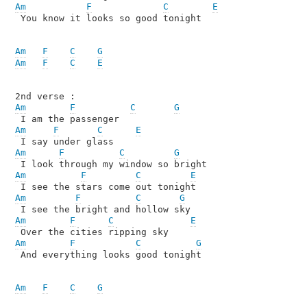
Am
F
C
E
 You know it looks so good tonight

Am
F
C
G
Am
F
C
E
Am
F
C
G
Am
F
C
E
Am
F
C
G
Am
F
C
E
Am
F
C
G
Am
F
C
E
Am
F
C
G
 And everything looks good tonight

Am
F
C
G