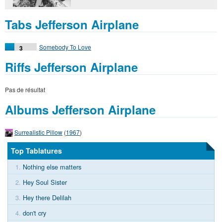
Tabs Jefferson Airplane
Somebody To Love
3
Riffs Jefferson Airplane
Pas de résultat
Albums Jefferson Airplane
Surrealistic Pillow
(
1967
)
Top Tablatures
1.
Nothing else matters
2.
Hey Soul Sister
3.
Hey there Delilah
4.
don't cry