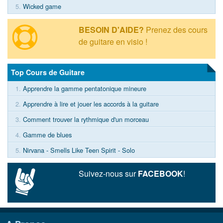
5.
Wicked game
BESOIN D'AIDE?
Prenez des cours
de guitare en visio !
Top Cours de Guitare
1.
Apprendre la gamme pentatonique mineure
2.
Apprendre à lire et jouer les accords à la guitare
3.
Comment trouver la rythmique d'un morceau
4.
Gamme de blues
5.
Nirvana - Smells Like Teen Spirit - Solo
Suivez-nous sur
FACEBOOK
!