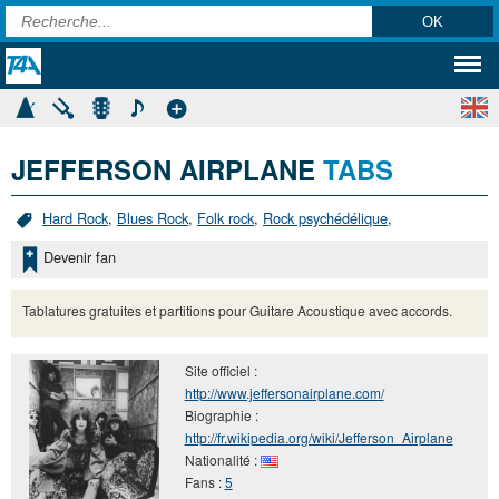
JEFFERSON AIRPLANE
TABS
Hard Rock
,
Blues Rock
,
Folk rock
,
Rock psychédélique
,
Devenir fan
Tablatures gratuites et partitions pour Guitare Acoustique avec accords.
Site officiel :
http://www.jeffersonairplane.com/
Biographie :
http://fr.wikipedia.org/wiki/Jefferson_Airplane
Nationalité :
Fans :
5