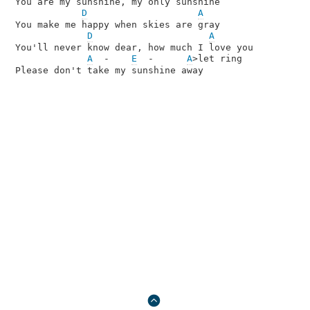
You are my sunshine, my only sunshine

D
A
You make me happy when skies are gray

D
A
You'll never know dear, how much I love you

A
  -    
E
  -      
A
>let ring
