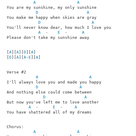
A
A
You are my sunshine, my only sunshine

D
A
You make me happy when skies are gray

D
A
You'll never know dear, how much I love you

A
  -    
E
  -      
A
Please don't take my sunshine away

[
A
][
A
][
D
][
A
]

[
D
][
A
][
A
-
E
][
A
]

Verse #2

A
A
I'll always love you and made you happy

D
A
And nothing else could come between

D
A
But now you've left me to love another

A
  -      
E
  -     
A
You have shattered all of my dreams

Chorus:

A
A