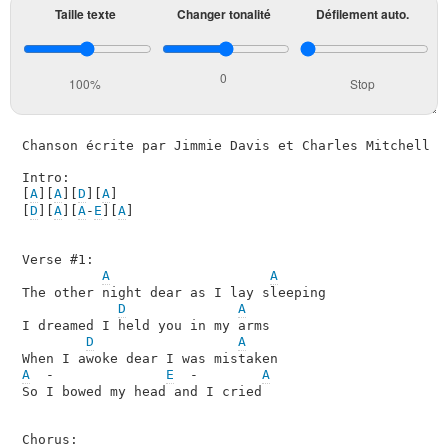
Taille texte
Changer tonalité
Défilement auto.
0
100%
Stop
Chanson écrite par Jimmie Davis et Charles Mitchell en
Intro:

[
A
][
A
][
D
][
A
]

[
D
][
A
][
A
-
E
][
A
]

Verse #1:

A
A
The other night dear as I lay sleeping

D
A
I dreamed I held you in my arms

D
A
A
  -              
E
  -        
A
So I bowed my head and I cried

Chorus:
