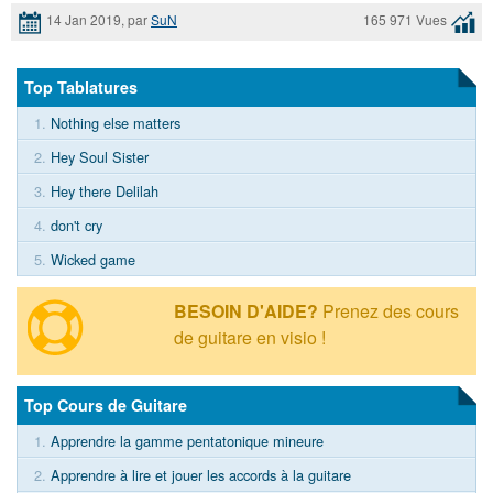
14 Jan 2019, par
SuN
165 971 Vues
Top Tablatures
1.
Nothing else matters
2.
Hey Soul Sister
3.
Hey there Delilah
4.
don't cry
5.
Wicked game
BESOIN D'AIDE?
Prenez des cours
de guitare en visio !
Top Cours de Guitare
1.
Apprendre la gamme pentatonique mineure
2.
Apprendre à lire et jouer les accords à la guitare