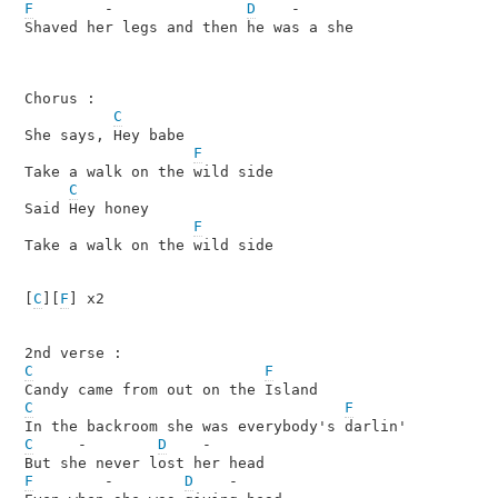
F
        -               
D
    -

Shaved her legs and then he was a she

Chorus :

C
She says, Hey babe

F
Take a walk on the wild side

C
Said Hey honey

F
Take a walk on the wild side

[
C
][
F
] x2

C
F
C
F
C
     -        
D
    -

F
        -        
D
    -
