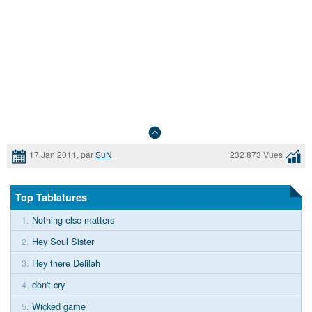
17 Jan 2011, par
SuN
232 873 Vues
Top Tablatures
1.
Nothing else matters
2.
Hey Soul Sister
3.
Hey there Delilah
4.
don't cry
5.
Wicked game