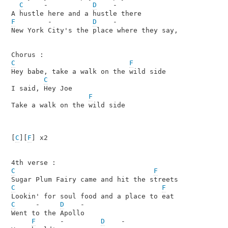
C
     -           
D
    -

F
        -          
D
    -

New York City's the place where they say,

C
F
Hey babe, take a walk on the wild side

C
I said, Hey Joe

F
Take a walk on the wild side

[
C
][
F
] x2

C
F
C
F
C
     -     
D
    -

Went to the Apollo

F
      -         
D
    -
