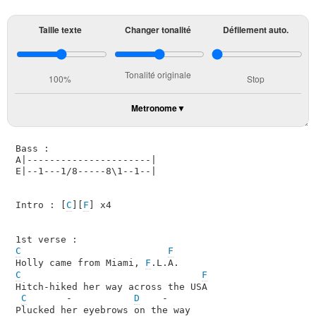
Taille texte
Changer tonalité
Défilement auto.
Tonalité originale
100%
Stop
Metronome
Bass :

A|----------------------|

E|--1---1/8-----8\1--1--|

Intro : [
C
][
F
] x4

C
F
Holly came from Miami, 
F
C
F
Hitch-hiked her way across the USA

C
       -           
D
    -
