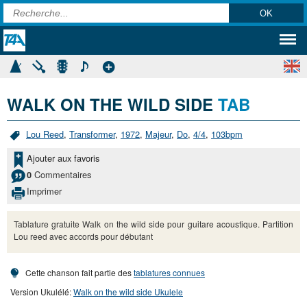
WALK ON THE WILD SIDE
TAB
Lou Reed
,
Transformer
,
1972
,
Majeur
,
Do
,
4/4
,
103bpm
Ajouter aux favoris
Commentaires
0
Imprimer
Tablature gratuite Walk on the wild side pour guitare acoustique. Partition
Lou reed avec accords pour débutant
Cette chanson fait partie des
tablatures connues
Version Ukulélé:
Walk on the wild side Ukulele