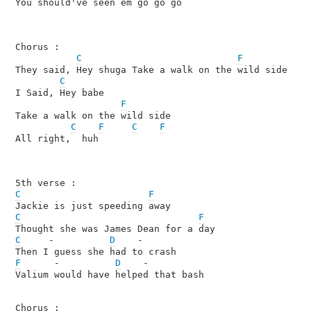
You should've seen em go go go

Chorus :

C
F
They said, Hey shuga Take a walk on the wild side

C
I Said, Hey babe

F
Take a walk on the wild side

C
F
C
F
All right,  huh

C
F
C
F
C
     -          
D
    -

F
      -          
D
    -

Valium would have helped that bash

Chorus :
