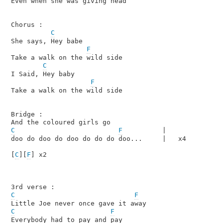
Even when she was giving head

Chorus :

C
She says, Hey babe

F
Take a walk on the wild side

C
I Said, Hey baby

F
Take a walk on the wild side

Bridge :

C
F
          |

doo do doo do doo do do do doo...     |   x4

[
C
][
F
] x2

C
F
C
F
Everybody had to pay and pay
