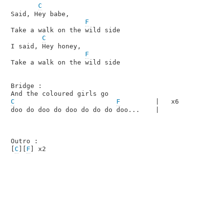
C
Said, Hey babe,

F
Take a walk on the wild side

C
I said, Hey honey,

F
Take a walk on the wild side

Bridge :

C
F
         |   x6

doo do doo do doo do do do doo...    |

Outro :

[
C
][
F