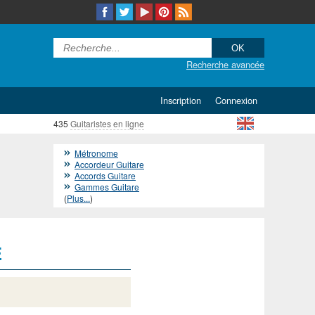
Recherche avancée
Inscription
Connexion
435
Guitaristes en ligne
Métronome
Accordeur Guitare
Accords Guitare
Gammes Guitare
(
Plus...
)
E