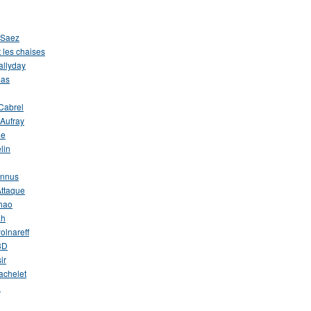
 Saez
 les chaises
allyday
mas
Cabrel
Aufray
ne
lin
onnus
Attaque
hao
ah
olnareff
3D
ir
achelet
l