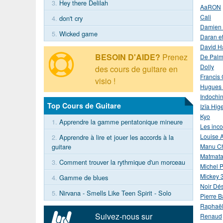
3.
Hey there Delilah
AaRON
Cali
4.
don't cry
Damien
5.
Wicked game
Daran et
David H
BESOIN D'AIDE?
Prenez
De Pal
Dolly
des cours de guitare en
Francis 
visio !
Hugues 
Indochi
Top Cours de Guitare
Izïa Hige
Kyo
1.
Apprendre la gamme pentatonique mineure
Les inc
Louise 
2.
Apprendre à lire et jouer les accords à la
guitare
Manu C
Matmat
3.
Comment trouver la rythmique d'un morceau
Michel P
Mickey 
4.
Gamme de blues
Noir Dés
5.
Nirvana - Smells Like Teen Spirit - Solo
Pierre B
Raphaë
Suivez-nous sur
Renaud