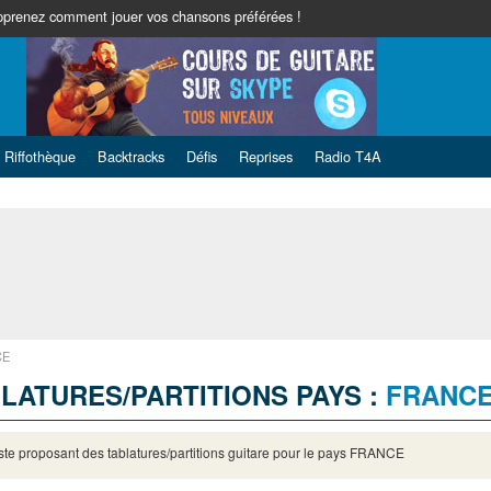
pprenez comment jouer vos chansons préférées !
Riffothèque
Backtracks
Défis
Reprises
Radio T4A
CE
LATURES/PARTITIONS PAYS :
FRANC
iste proposant des tablatures/partitions guitare pour le pays FRANCE