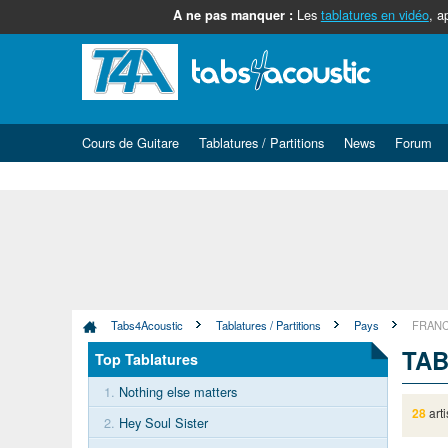
Les
tablatures en vidéo
, a
A ne pas manquer :
Cours de Guitare
Tablatures / Partitions
News
Forum
Tabs4Acoustic
Tablatures / Partitions
Pays
FRAN
TAB
Top Tablatures
1.
Nothing else matters
28
art
2.
Hey Soul Sister