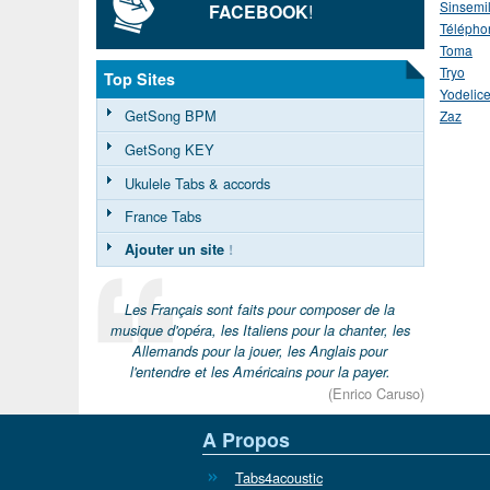
Sinsemil
FACEBOOK
!
Télépho
Toma
Tryo
Top Sites
Yodelic
GetSong BPM
Zaz
GetSong KEY
Ukulele Tabs & accords
France Tabs
Ajouter un site
!
Les Français sont faits pour composer de la
musique d'opéra, les Italiens pour la chanter, les
Allemands pour la jouer, les Anglais pour
l'entendre et les Américains pour la payer.
(Enrico Caruso)
A Propos
Tabs4acoustic