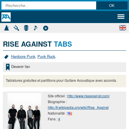
RISE AGAINST
TABS
Hardcore Punk
,
Punk Rock
,
Devenir fan
Tablatures gratuites et partitions pour Guitare Acoustique avec accords.
Site officiel :
http://www.riseagainst.com/
Biographie :
http://fr.wikipedia.org/wiki/Rise_Against
Nationalité :
Fans :
4