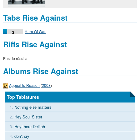
Tabs Rise Against
Hero Of War
2
Riffs Rise Against
Pas de résultat
Albums Rise Against
Appeal to Reason
(
2008
)
Top Tablatures
1.
Nothing else matters
2.
Hey Soul Sister
3.
Hey there Delilah
4.
don't cry