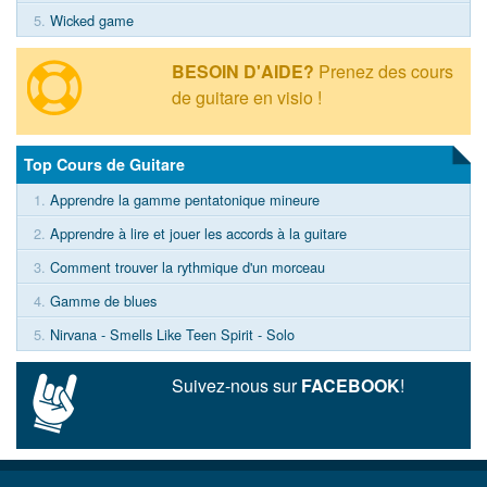
5.
Wicked game
BESOIN D'AIDE?
Prenez des cours
de guitare en visio !
Top Cours de Guitare
1.
Apprendre la gamme pentatonique mineure
2.
Apprendre à lire et jouer les accords à la guitare
3.
Comment trouver la rythmique d'un morceau
4.
Gamme de blues
5.
Nirvana - Smells Like Teen Spirit - Solo
Suivez-nous sur
FACEBOOK
!