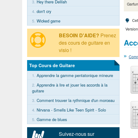
3.
Hey there Delilah
Garfun
4.
don't cry
Cet
5.
Wicked game
Version
BESOIN D'AIDE?
Prenez
Acc
des cours de guitare en
visio !
Comme
Top Cours de Guitare
1.
Apprendre la gamme pentatonique mineure
2.
Apprendre à lire et jouer les accords à la
guitare
3.
Comment trouver la rythmique d'un morceau
4.
Nirvana - Smells Like Teen Spirit - Solo
5.
Gamme de blues
Suivez-nous sur