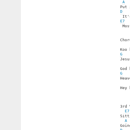
A
D
   
E7
 Mos
Chor
G
   
Jesu
G
   
Heav
Hey 
3rd 
E7
Sitt
A