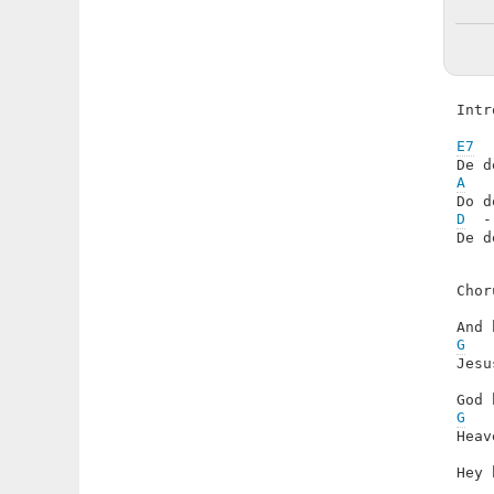
Intr
E7
A
D
  -
De d
Chor
G
   
Jesu
G
   
Heav
Hey 