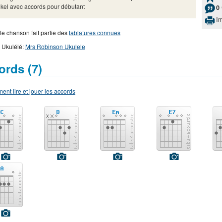
kel avec accords pour débutant
0
I
te chanson fait partie des
tablatures connues
 Ukulélé:
Mrs Robinson Ukulele
ords (7)
nt lire et jouer les accords