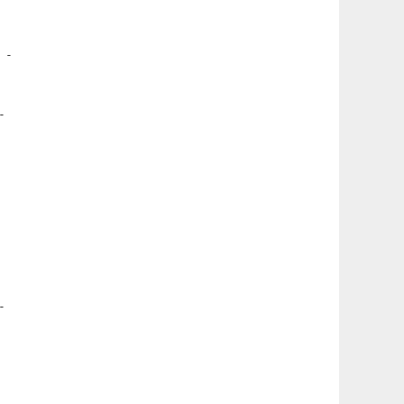
 -




