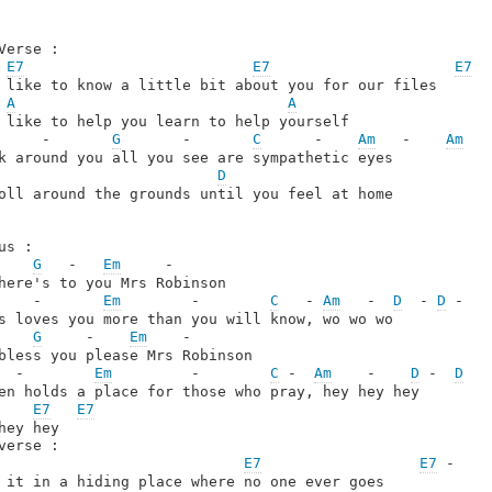
Verse : 

E7
E7
E7
  
 like to know a little bit about you for our files

A
A
     -       
G
       -       
C
      -    
Am
   -    
Am
   -
D
oll around the grounds until you feel at home

us :

G
   -   
Em
     -

    -       
Em
        -        
C
   - 
Am
   -  
D
  - 
D
 -

s loves you more than you will know, wo wo wo

G
     -    
Em
    -

  -        
Em
         -        
C
 -  
Am
    -    
D
 -  
D
   -
en holds a place for those who pray, hey hey hey

E7
E7
hey hey

verse :

E7
E7
 -

 it in a hiding place where no one ever goes
