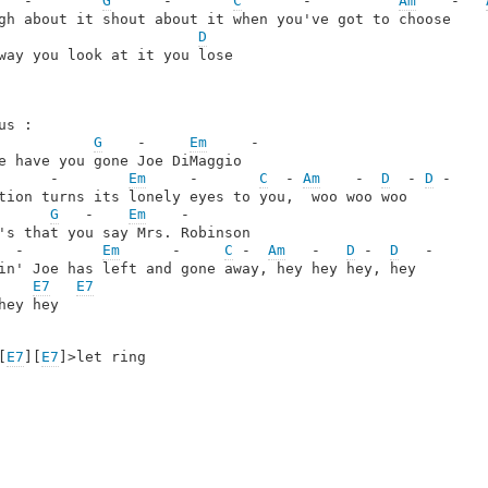
   -        
G
      -       
C
       -          
Am
    -   
D
way you look at it you lose

us :

G
    -     
Em
     -

e have you gone Joe DiMaggio

      -        
Em
     -       
C
  - 
Am
    -  
D
  - 
D
 -

tion turns its lonely eyes to you,  woo woo woo

G
   -    
Em
    -

  -         
Em
      -     
C
 -  
Am
   -   
D
 -  
D
   - 

in' Joe has left and gone away, hey hey hey, hey

E7
E7
hey hey

[
E7
][
E7
]>let ring