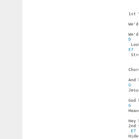
1st 
We'd
D
   
E7
 Str
Chor
G
   
Jesu
G
   
Heav
Hey 
2nd 
E7
Hide