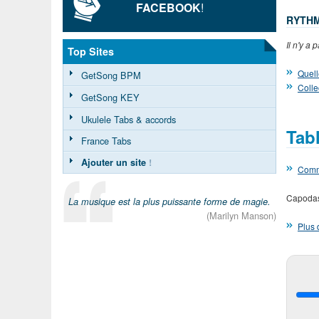
FACEBOOK
!
RYTH
Il n'y a
Top Sites
Quell
GetSong BPM
Colle
GetSong KEY
Ukulele Tabs & accords
Tab
France Tabs
Ajouter un site
!
Comme
Capodas
La musique est la plus puissante forme de magie.
(Marilyn Manson)
Plus 