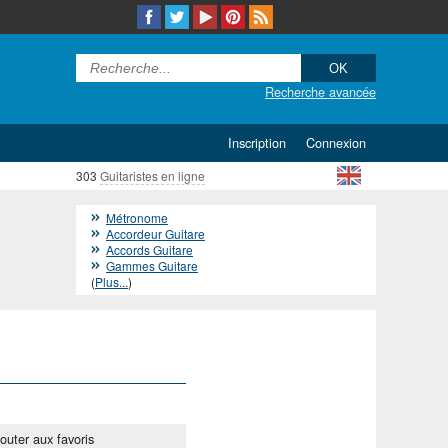
Recherche avancée
Inscription
Connexion
303
Guitaristes en ligne
Métronome
Accordeur Guitare
Accords Guitare
Gammes Guitare
(
Plus...
)
outer aux favoris