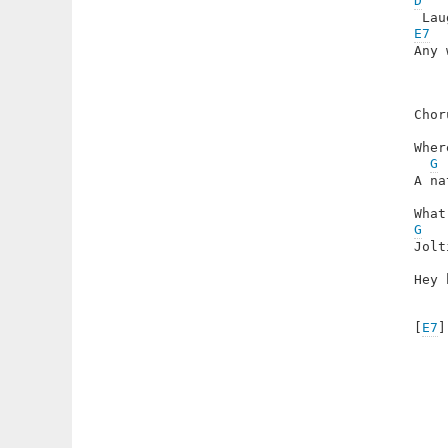
D
   
E7
Any 
Chor
Wher
G
 
A na
G
   
Jolt
Hey 
[
E7
]