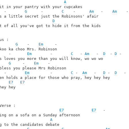
A
  -        
G
      -        
C
    -      
Am
   -    
Am
    -

D
t of all you've got to hide it from the kids

us :

G
    -    
Em
     -

    -       
Em
        -        
C
   - 
Am
   -  
D
  - 
D
 -

s loves you more than you will know, wo wo wo

G
     -    
Em
    -

  -        
Em
         -        
C
 -  
Am
   -   
D
 -  
D
   -

en holds a place for those who pray, hey hey hey

E7
E7
hey hey

Verse :

E7
E7
   -

ing on a sofa on a Sunday afternoon

A