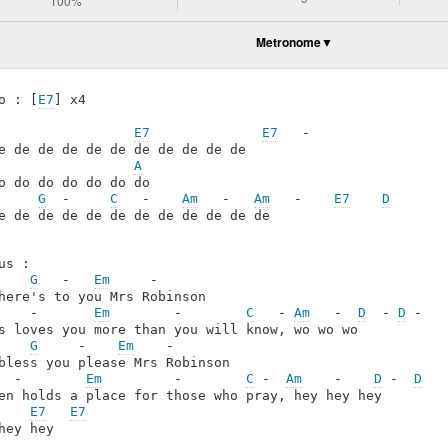
100%
Metronome
o : [
E7
] x4

E7
E7
   -

A
     
G
  -     
C
   -    
Am
   -   
Am
   -    
E7
D
e de de de de de de de de de de de

us :

G
   -   
Em
     -

    -       
Em
        -        
C
   - 
Am
   -  
D
  - 
D
 -

s loves you more than you will know, wo wo wo

G
     -    
Em
    -

  -        
Em
         -        
C
 -  
Am
    -    
D
 -  
D
   -
en holds a place for those who pray, hey hey hey

E7
E7
hey hey
