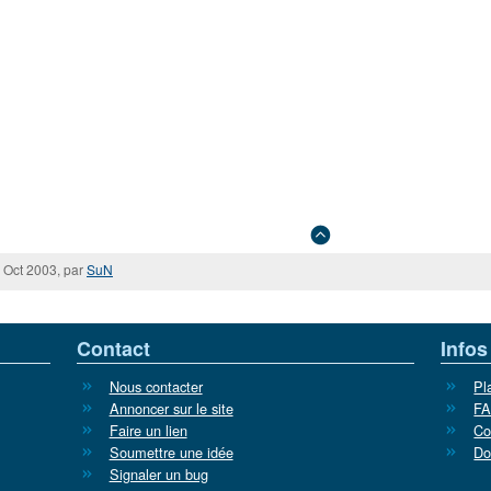
 Oct 2003, par
SuN
Contact
Infos
Nous contacter
Pl
Annoncer sur le site
F
Faire un lien
Co
Soumettre une idée
Do
Signaler un bug