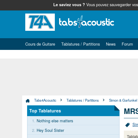
Vous pouvez sauvegarder vos c
Le saviez vous ?
Cours de Guitare
Tablatures / Partitions
News
Forum
Tabs4Acoustic
Tablatures / Partitions
Simon & Garfunkel
MR
Top Tablatures
1.
Nothing else matters
Si
2.
Hey Soul Sister
Tablat