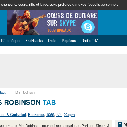
hansons, cours, riffs et backtracks préférés dans vos recueils personnels !
Riffothèque
Backtracks
Défis
Reprises
Radio T4A
 tabs
Mrs Robinson
S ROBINSON
TAB
mon & Garfunkel
,
Bookends
,
1968
,
4/4
,
93bpm
Aj
ure gratuite Mrs Robinson pour guitare acoustique. Partition Simon &