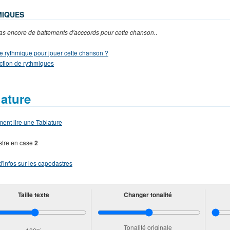
MIQUES
 pas encore de battements d'acccords pour cette chanson.
.
e rythmique pour jouer cette chanson ?
ction de rythmiques
lature
nt lire une Tablature
tre en case
2
d'infos sur les capodastres
Taille texte
Changer tonalité
Tonalité originale