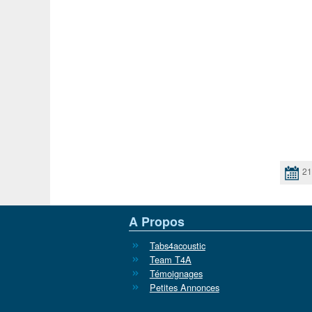
21
A Propos
Tabs4acoustic
Team T4A
Témoignages
Petites Annonces