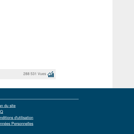
288 531 Vues
an du site
AQ
nditions d'utilisation
nnées Personnelles