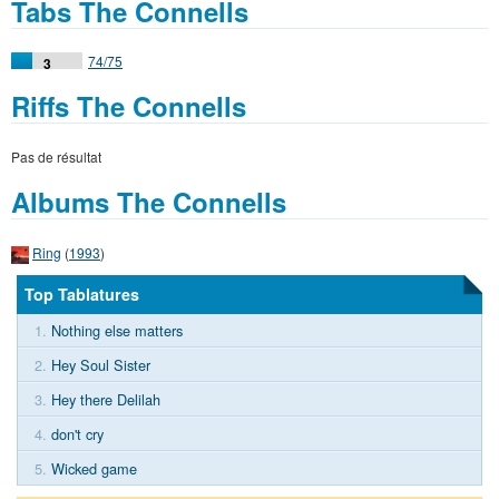
Tabs The Connells
74/75
3
Riffs The Connells
Pas de résultat
Albums The Connells
Ring
(
1993
)
Top Tablatures
1.
Nothing else matters
2.
Hey Soul Sister
3.
Hey there Delilah
4.
don't cry
5.
Wicked game