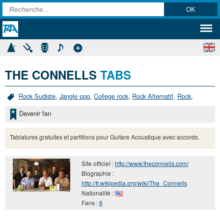
THE CONNELLS
TABS
Rock Sudiste
,
Jangle pop
,
College rock
,
Rock Alternatif
,
Rock
,
Devenir fan
Tablatures gratuites et partitions pour Guitare Acoustique avec accords.
Site officiel :
http://www.theconnells.com/
Biographie :
http://fr.wikipedia.org/wiki/The_Connells
Nationalité :
Fans :
6