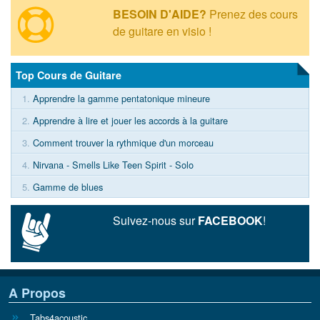
BESOIN D'AIDE?
Prenez des cours
de guitare en visio !
Top Cours de Guitare
1.
Apprendre la gamme pentatonique mineure
2.
Apprendre à lire et jouer les accords à la guitare
3.
Comment trouver la rythmique d'un morceau
4.
Nirvana - Smells Like Teen Spirit - Solo
5.
Gamme de blues
Suivez-nous sur
FACEBOOK
!
A Propos
Tabs4acoustic