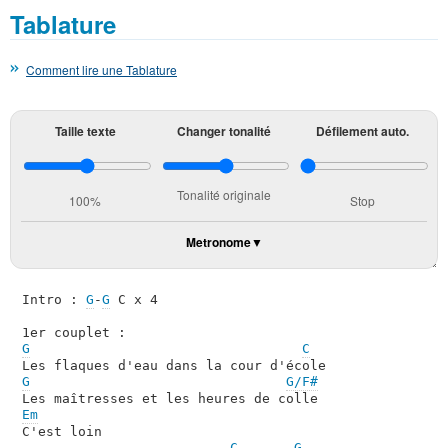
Tablature
Comment lire une Tablature
Taille texte
Changer tonalité
Défilement auto.
Tonalité originale
100%
Stop
Metronome
Intro : 
G
-
G
 C x 4

G
C
G
G/F#
Em

C'est loin

C
G