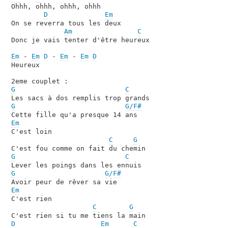
Ohhh, ohhh, ohhh, ohhh

D
Em
On se reverra tous les deux

Am
C
Donc je vais tenter d'être heureux

Em
 - 
Em
D
 - 
Em
 - 
Em
D
Heureux

G
C
G
G/F#
Em

C'est loin

C
G
G
C
G
G/F#
Em

C'est rien

C
G
D
Em
C