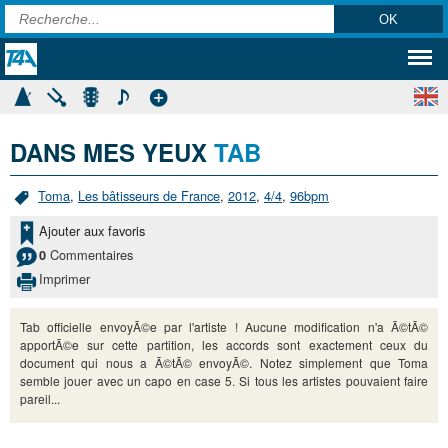
DANS MES YEUX
TAB
Toma
,
Les bâtisseurs de France
,
2012
,
4/4
,
96bpm
Ajouter aux favoris
Commentaires
0
Imprimer
Tab officielle envoyÃ©e par l'artiste ! Aucune modification n'a Ã©tÃ©
apportÃ©e sur cette partition, les accords sont exactement ceux du
document qui nous a Ã©tÃ© envoyÃ©. Notez simplement que Toma
semble jouer avec un capo en case 5. Si tous les artistes pouvaient faire
pareil...