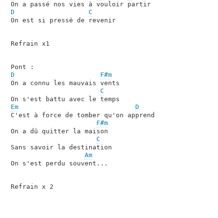
D
C
On est si pressé de revenir

Refrain x1

D
F#m
On a connu les mauvais vents

C
Em
D
C'est à force de tomber qu'on apprend

F#m
On a dû quitter la maison

C
Sans savoir la destination

Am
On s'est perdu souvent...

Refrain x 2