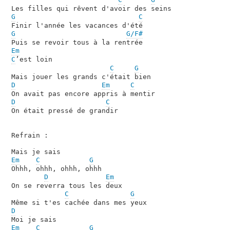
G
C
G
G/F#
Em
C
ʼest loin

C
G
D
Em
C
D
C
On était pressé de grandir

Refrain :

Em
C
G
Ohhh, ohhh, ohhh, ohhh

D
Em
On se reverra tous les deux

C
G
D
Em
C
G