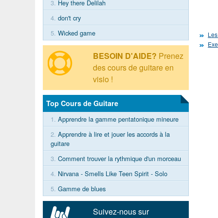
3.
Hey there Delilah
4.
don't cry
5.
Wicked game
Les
Exe
BESOIN D'AIDE?
Prenez
des cours de guitare en
visio !
Top Cours de Guitare
1.
Apprendre la gamme pentatonique mineure
2.
Apprendre à lire et jouer les accords à la
guitare
3.
Comment trouver la rythmique d'un morceau
4.
Nirvana - Smells Like Teen Spirit - Solo
5.
Gamme de blues
Suivez-nous sur