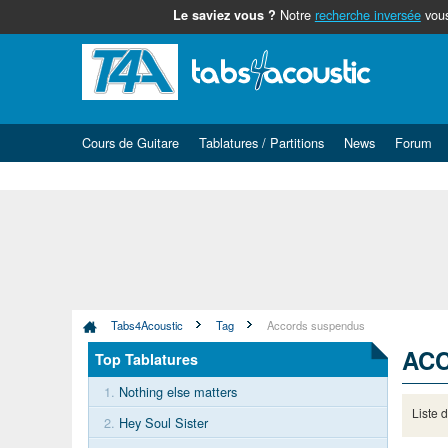
Notre
recherche inversée
vous
Le saviez vous ?
Cours de Guitare
Tablatures / Partitions
News
Forum
Tabs4Acoustic
Tag
Accords suspendus
AC
Top Tablatures
1.
Nothing else matters
Liste 
2.
Hey Soul Sister