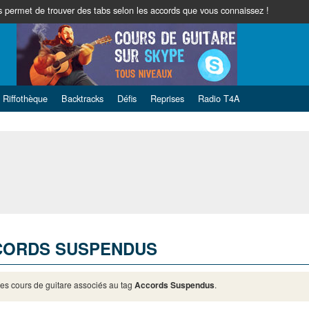
 permet de trouver des tabs selon les accords que vous connaissez !
Riffothèque
Backtracks
Défis
Reprises
Radio T4A
CORDS SUSPENDUS
des cours de guitare associés au tag
Accords Suspendus
.