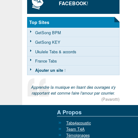
FACEBOOK
!
Top Sites
GetSong BPM
GetSong KEY
Ukulele Tabs & accords
France Tabs
Ajouter un site
!
Apprendre la musique en lisant des ouvrages s'y
rapportant est comme faire l'amour par courrier.
(Pavarotti)
A Propos
Tabs4acoustic
Team T4A
Témoignages