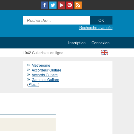
Recherche avancée
Inscription
Connexion
1042
Guitaristes en ligne
Métronome
Accordeur Guitare
Accords Guitare
Gammes Guitare
(
Plus...
)