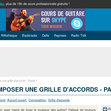
déo
, plus de 15h de cours professionnels gratuits !
Riffothèque
Backtracks
Défis
Reprises
Radio T4A
une grille d'accords - Partie 1
POSER UNE GRILLE D'ACCORDS - PA
cord
,
Accord ouvert
,
Composition
,
Grille d'accords
,
A
en avez marre de jouer la musique des autres? Fatigué de toujours