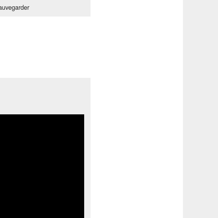
auvegarder
Tube
!