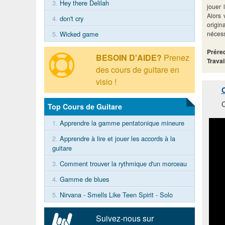
3.
Hey there Delilah
jouer 
Alors 
4.
don't cry
origi
nécess
5.
Wicked game
Préreq
BESOIN D'AIDE?
Prenez
Travai
des cours de guitare en
visio !
C
C
Top Cours de Guitare
1.
Apprendre la gamme pentatonique mineure
2.
Apprendre à lire et jouer les accords à la
guitare
3.
Comment trouver la rythmique d'un morceau
4.
Gamme de blues
5.
Nirvana - Smells Like Teen Spirit - Solo
Suivez-nous sur