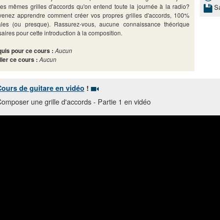
les mêmes grilles d'accords qu'on entend toute la journée à la radio?
S
venez apprendre comment créer vos propres grilles d'accords, 100%
nales (ou presque). Rassurez-vous, aucune connaissance théorique
aires pour cette introduction à la composition.
uis pour ce cours :
Aucun
ller ce cours :
Aucun
ours de guitare en vidéo
!
omposer une grille d'accords - Partie 1 en vidéo
Vous aimez ? Abonnez-vous sur notre
chaine You