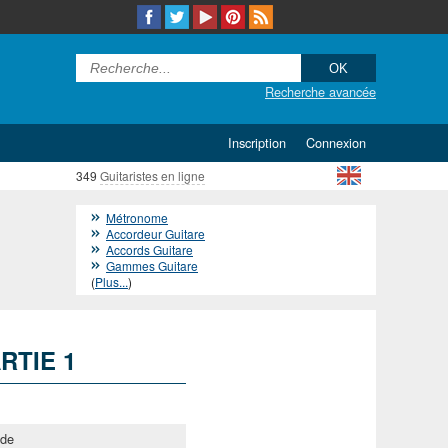
Recherche avancée
Inscription
Connexion
349
Guitaristes en ligne
Métronome
Accordeur Guitare
Accords Guitare
Gammes Guitare
(
Plus...
)
RTIE 1
ide