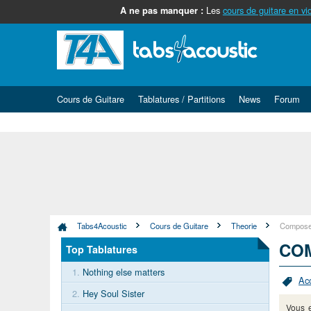
Les
cours de guitare en vi
A ne pas manquer :
Cours de Guitare
Tablatures / Partitions
News
Forum
Tabs4Acoustic
Cours de Guitare
Theorie
Composer 
COM
Top Tablatures
1.
Nothing else matters
Ac
2.
Hey Soul Sister
Vous 