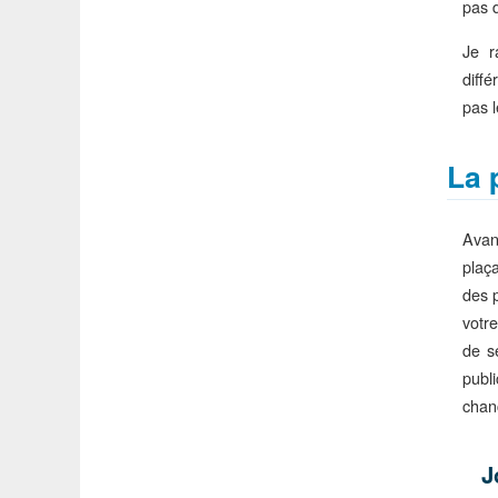
pas 
Je r
diffé
pas l
La 
Avan
plaç
des 
votr
de s
publ
chanc
J