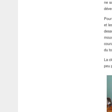
ne so
dével
Pour
et l
dess
mouv
cour
du t
La cl
peu p