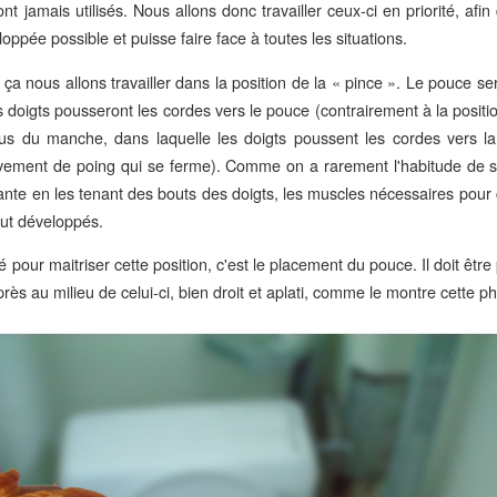
nt jamais utilisés. Nous allons donc travailler ceux-ci en priorité, afin
oppée possible et puisse faire face à toutes les situations.
 ça nous allons travailler dans la position de la « pince ». Le pouce s
es doigts pousseront les cordes vers le pouce (contrairement à la posit
us du manche, dans laquelle les doigts poussent les cordes vers 
ement de poing qui se ferme). Comme on a rarement l'habitude de sai
ante en les tenant des bouts des doigts, les muscles nécessaires pou
out développés.
é pour maitriser cette position, c'est le placement du pouce. Il doit êt
rès au milieu de celui-ci, bien droit et aplati, comme le montre cette ph