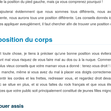
de la position du pied gauche, mais ça vous comprenez pourquoi !
ajouterai évidemment que nous sommes tous différents, nous a
rente, nous aurons tous une position différente. Les conseils donnés ic
es appliquer aveuglément, il faut chercher afin de trouver une position 
position du corps
t toute chose, je tiens à préciser qu'une bonne position vous éviter
ant mal vous risquez de vous faire mal au dos ou à la nuque. Comme
plus vieux conseils que votre maman vous a donné : tenez-vous droit !
e manche, même si vous avez du mal à placer vos doigts correctemen
entir les cordes et les frettes, redresser vous, et regardez droit deva
ic se situe en plus, et si vous faites du rock français et que vous êt
es que votre public soit principalement constitué de jeunes filles mign
ouer assis