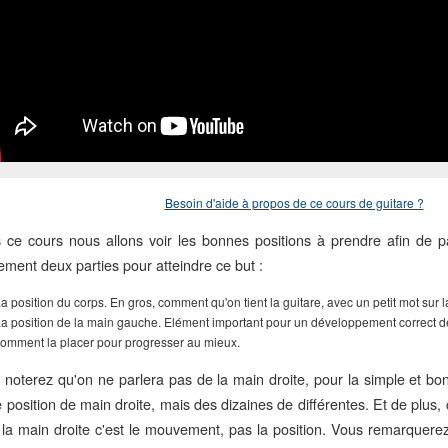
Besoin d'aide à propos de ce cours de guitare ?
 ce cours nous allons voir les bonnes positions à prendre afin de p
ement deux parties pour atteindre ce but :
a position du corps. En gros, comment qu'on tient la guitare, avec un petit mot sur l
a position de la main gauche. Elément important pour un développement correct de 
omment la placer pour progresser au mieux.
 noterez qu'on ne parlera pas de la main droite, pour la simple et bon
 position de main droite, mais des dizaines de différentes. Et de plus, 
 la main droite c'est le mouvement, pas la position. Vous remarquere