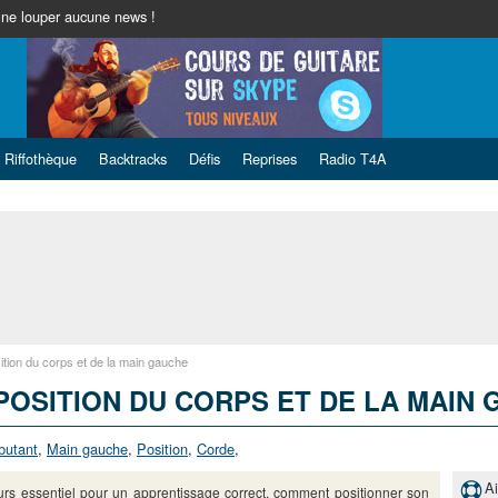
ne louper aucune news !
Riffothèque
Backtracks
Défis
Reprises
Radio T4A
ition du corps et de la main gauche
POSITION DU CORPS ET DE LA MAIN
butant
,
Main gauche
,
Position
,
Corde
,
A
rs essentiel pour un apprentissage correct, comment positionner son