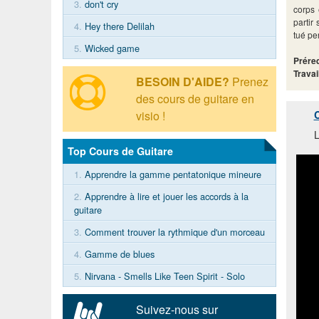
3.
don't cry
corps 
partir
4.
Hey there Delilah
tué pe
5.
Wicked game
Préreq
Travai
BESOIN D'AIDE?
Prenez
des cours de guitare en
C
visio !
L
Top Cours de Guitare
1.
Apprendre la gamme pentatonique mineure
2.
Apprendre à lire et jouer les accords à la
guitare
3.
Comment trouver la rythmique d'un morceau
4.
Gamme de blues
5.
Nirvana - Smells Like Teen Spirit - Solo
Suivez-nous sur