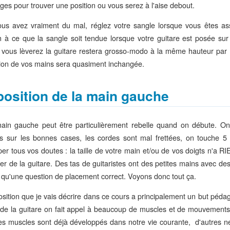
ages pour trouver une position ou vous serez à l'aise debout.
ous avez vraiment du mal, réglez votre sangle lorsque vous êtes ass
n à ce que la sangle soit tendue lorsque votre guitare est posée sur 
 vous lèverez la guitare restera grosso-modo à la même hauteur par r
tion de vos mains sera quasiment inchangée.
position de la main gauche
ain gauche peut être particulièrement rebelle quand on débute. On
ts sur les bonnes cases, les cordes sont mal frettées, on touche 5 
per tous vos doutes : la taille de votre main et/ou de vos doigts n'a RI
uer de la guitare. Des tas de guitaristes ont des petites mains avec de
t qu'une question de placement correct. Voyons donc tout ça.
osition que je vais décrire dans ce cours a principalement un but péda
 de la guitare on fait appel à beaucoup de muscles et de mouvements
es muscles sont déjà développés dans notre vie courante, d'autres ne 