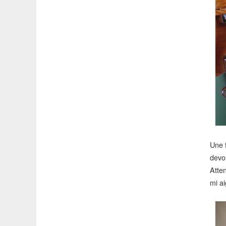
Une 
devo
Atte
mi ai