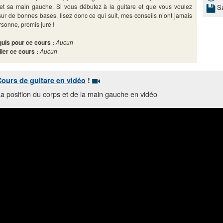
et sa main gauche. Si vous débutez à la guitare et que vous voulez
S
 sur de bonnes bases, lisez donc ce qui suit, mes conseils n’ont jamais
rsonne, promis juré !
uis pour ce cours :
Aucun
ller ce cours :
Aucun
ours de guitare en vidéo
!
a position du corps et de la main gauche en vidéo
Vous aimez ? Abonnez-vous sur notre
chaine You