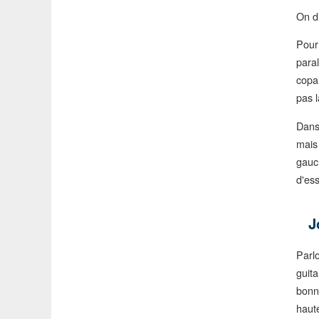
On di
Pour 
para
copai
pas l
Dans
mais
gauc
d'ess
J
Parl
guita
bonn
haut