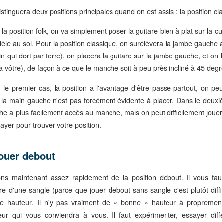
stinguera deux positions principales quand on est assis : la position clas
la position folk, on va simplement poser la guitare bien à plat sur la c
llèle au sol. Pour la position classique, on surélèvera la jambe gauche
n qui dort par terre), on placera la guitare sur la jambe gauche, et on l
a vôtre), de façon à ce que le manche soit à peu près incliné à 45 degr
 le premier cas, la position a l'avantage d'être passe partout, on p
 la main gauche n'est pas forcément évidente à placer. Dans le deuxi
he a plus facilement accès au manche, mais on peut difficilement jou
ayer pour trouver votre position.
ouer debout
ons maintenant assez rapidement de la position debout. Il vous fa
re d'une sangle (parce que jouer debout sans sangle c'est plutôt diffic
e hauteur. Il n'y pas vraiment de « bonne » hauteur à proprement 
eur qui vous conviendra à vous. Il faut expérimenter, essayer diffé