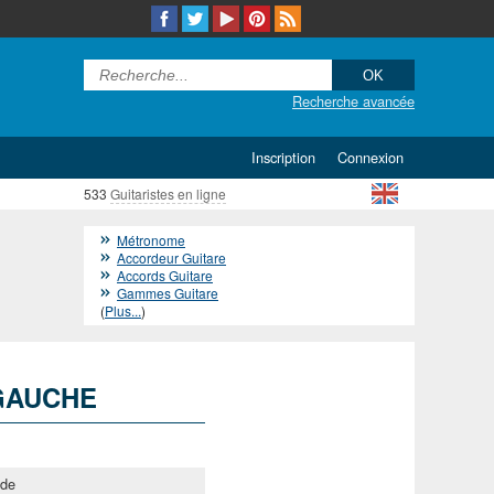
Recherche avancée
Inscription
Connexion
533
Guitaristes en ligne
Métronome
Accordeur Guitare
Accords Guitare
Gammes Guitare
(
Plus...
)
 GAUCHE
ide