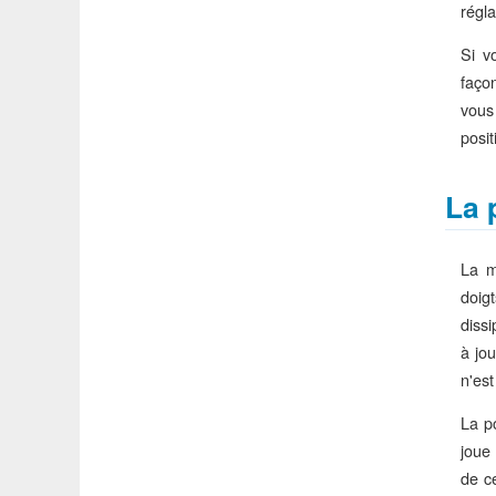
régl
Si v
faço
vous
posi
La 
La m
doig
dissi
à jo
n'es
La p
joue
de c