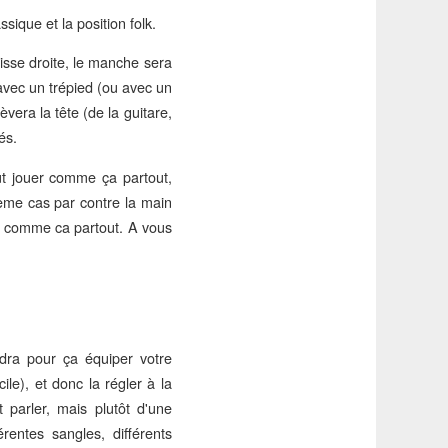
sique et la position folk.
uisse droite, le manche sera
 avec un trépied (ou avec un
èvera la tête (de la guitare,
és.
eut jouer comme ça partout,
ème cas par contre la main
er comme ca partout. A vous
udra pour ça équiper votre
ile), et donc la régler à la
parler, mais plutôt d'une
rentes sangles, différents