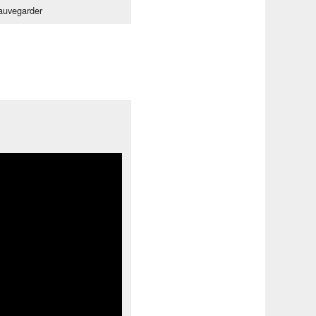
auvegarder
Tube
!