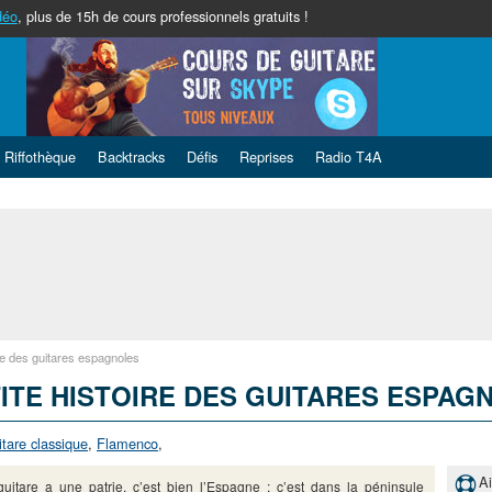
déo
, plus de 15h de cours professionnels gratuits !
Riffothèque
Backtracks
Défis
Reprises
Radio T4A
ire des guitares espagnoles
ITE HISTOIRE DES GUITARES ESPAG
tare classique
,
Flamenco
,
A
guitare a une patrie, c’est bien l’Espagne : c’est dans la péninsule