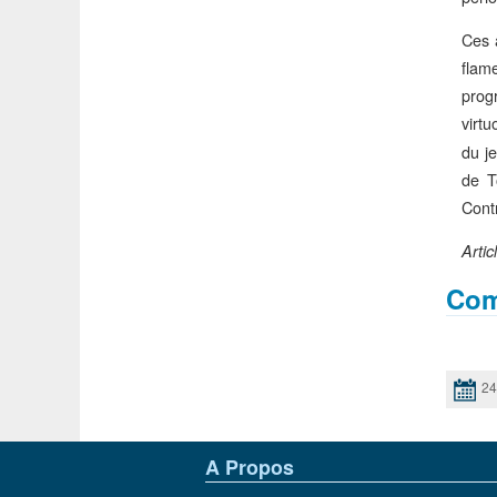
Ces 
flam
prog
virt
du j
de T
Cont
Artic
Com
24
A Propos