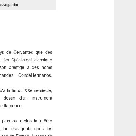
auvegarder
pays de Cervantes que des
tive. Qu'elle soit classique
son prestige à des noms
nandez, CondeHermanos,
'à la fin du XXème siècle,
e destin d'un instrument
le flamenco.
t plus ou moins la même
ration espagnole dans les
lace en France. L'essor de