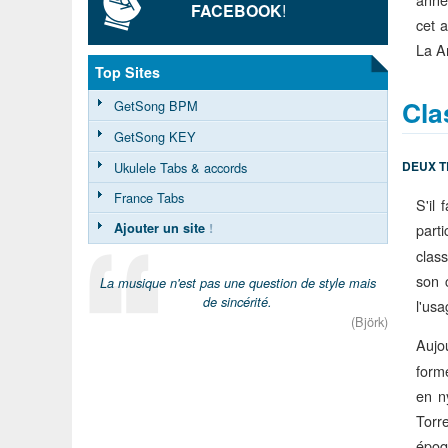
FACEBOOK
!
cet 
La A
Top Sites
Cla
GetSong BPM
GetSong KEY
DEUX T
Ukulele Tabs & accords
France Tabs
S'il
part
Ajouter un site
!
class
son 
La musique n'est pas une question de style mais
de sincérité.
l'usa
(Björk)
Aujo
form
en n
Torr
époq