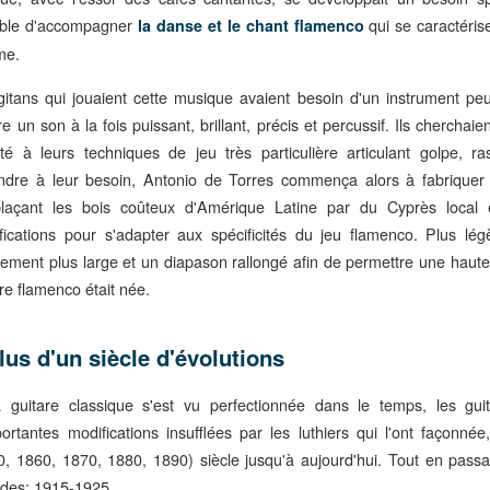
ble d'accompagner
qui se caractérise
la danse et le chant flamenco
me.
gitans qui jouaient cette musique avaient besoin d'un instrument p
e un son à la fois puissant, brillant, précis et percussif. Ils chercha
té à leurs techniques de jeu très particulière articulant golpe, 
ndre à leur besoin, Antonio de Torres commença alors à fabriquer
laçant les bois coûteux d'Amérique Latine par du Cyprès local 
fications pour s'adapter aux spécificités du jeu flamenco. Plus lé
rement plus large et un diapason rallongé afin de permettre une haute
re flamenco était née.
lus d'un siècle d'évolutions
a guitare classique s'est vu perfectionnée dans le temps, les gu
portantes modifications insufflées par les luthiers qui l'ont façonn
0, 1860, 1870, 1880, 1890) siècle jusqu'à aujourd'hui. Tout en passa
odes: 1915-1925.