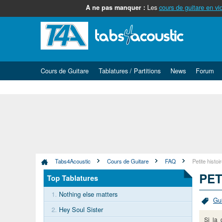
Les
cours de guitare en vi
A ne pas manquer :
Cours de Guitare
Tablatures / Partitions
News
Forum
Tabs4Acoustic
Cours de Guitare
FAQ
Petite histo
PET
Top Tablatures
1.
Nothing else matters
Gui
2.
Hey Soul Sister
Si la 