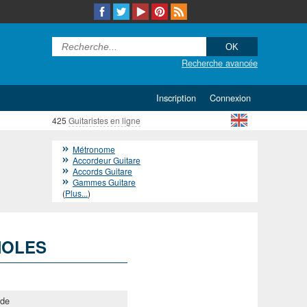
Recherche avancée
Inscription
Connexion
425
Guitaristes en ligne
Métronome
Accordeur Guitare
Accords Guitare
Gammes Guitare
(
Plus...
)
NOLES
ide