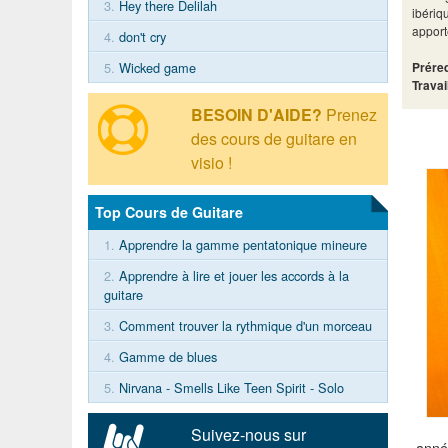
3.
Hey there Delilah
ibériq
apport
4.
don't cry
Préreq
5.
Wicked game
Travai
BESOIN D'AIDE?
Prenez
des cours de guitare en
visio !
Top Cours de Guitare
1.
Apprendre la gamme pentatonique mineure
2.
Apprendre à lire et jouer les accords à la
guitare
3.
Comment trouver la rythmique d'un morceau
4.
Gamme de blues
5.
Nirvana - Smells Like Teen Spirit - Solo
Suivez-nous sur
anné