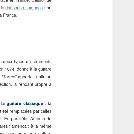
nde
danseuse flamenco
Lori
la France.
es deux types d'instruments
 en 1874, donne à la guitare
 "Torres" apportait enfin un
ection, la rendant propre à
: la
 la guitare classique
t été remplacées par celles
s. En parallèle, Antonio de
itares flamenca : à la même
écifique pour une guitare