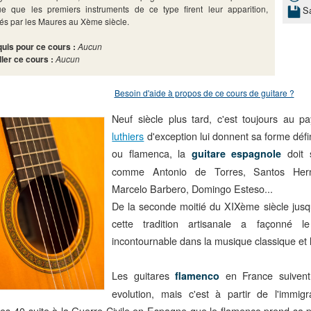
ue que les premiers instruments de ce type firent leur apparition,
S
és par les Maures au Xème siècle.
uis pour ce cours :
Aucun
ller ce cours :
Aucun
Besoin d'aide à propos de ce cours de guitare ?
Neuf siècle plus tard, c'est toujours au 
luthiers
d'exception lui donnent sa forme défini
ou flamenca, la
doit 
guitare espagnole
comme Antonio de Torres, Santos Her
Marcelo Barbero, Domingo Esteso...
De la seconde moitié du XIXème siècle jusqu
cette tradition artisanale a façonné l
incontournable dans la musique classique et 
Les guitares
en France suiven
flamenco
evolution, mais c'est à partir de l'immig
es 40 suite à la Guerre Civile en Espagne que le flamenco prend sa p