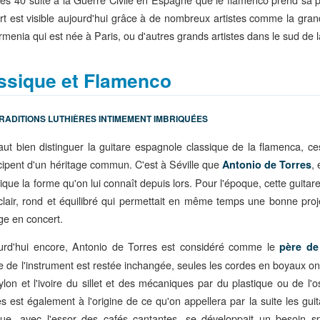
art est visible aujourd'hui grâce à de nombreux artistes comme la gra
rmenia qui est née à Paris, ou d'autres grands artistes dans le sud de 
ssique et Flamenco
RADITIONS LUTHIÈRES INTIMEMENT IMBRIQUÉES
 faut bien distinguer la guitare espagnole classique de la flamenca, c
icipent d'un héritage commun. C'est à Séville que
,
Antonio de Torres
ique la forme qu'on lui connaît depuis lors. Pour l'époque, cette guitare
clair, rond et équilibré qui permettait en même temps une bonne proj
ge en concert.
urd'hui encore, Antonio de Torres est considéré comme le
père de
e de l'instrument est restée inchangée, seules les cordes en boyaux on
ylon et l'ivoire du sillet et des mécaniques par du plastique ou de l'o
es est également à l'origine de ce qu'on appellera par la suite les gu
ue, avec l'essor des cafés cantantes, se développait un besoin sp