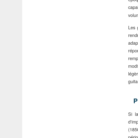
capa
volu
Les 
rendr
adap
répo
remp
modi
légè
guita
P
Si l
d'im
(185
péri