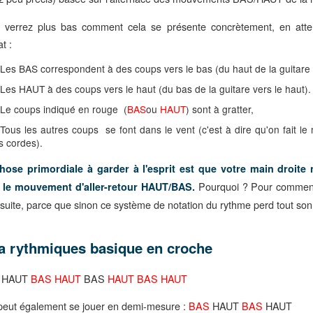
 verrez plus bas comment cela se présente concrètement, en atte
t :
Les BAS correspondent à des coups vers le bas (du haut de la guitare 
Les HAUT à des coups vers le haut (du bas de la guitare vers le haut).
Le coups indiqué en rouge (
BAS
ou
HAUT
) sont à gratter,
Tous les autres coups se font dans le vent (c'est à dire qu'on fait l
s cordes).
hose primordiale à garder à l'esprit est que votre main droite 
Pourquoi ? Pour commenc
e le mouvement d'aller-retour HAUT/BAS.
suite, parce que sinon ce système de notation du rythme perd tout son 
a rythmiques basique en croche
S
HAUT
BAS HAUT
BAS
HAUT BAS HAUT
 peut également se jouer en demi-mesure :
BAS
HAUT
BAS
HAUT