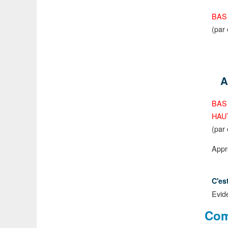
BAS
(par 
A
BAS
HAU
(par
Appre
C'e
Evide
Com