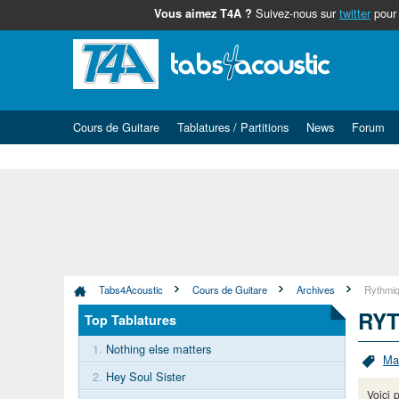
Suivez-nous sur
twitter
pour 
Vous aimez T4A ?
Cours de Guitare
Tablatures / Partitions
News
Forum
Tabs4Acoustic
Cours de Guitare
Archives
Rythmiq
RYT
Top Tablatures
1.
Nothing else matters
Mai
2.
Hey Soul Sister
Voici 