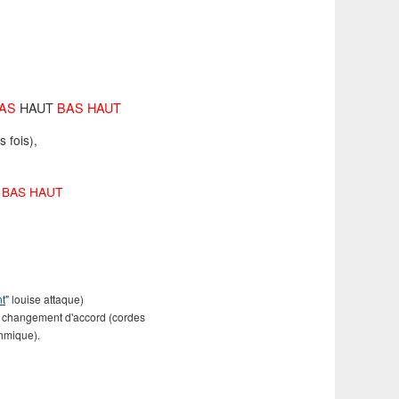
AS
HAUT
BAS HAUT
 fois),
T
BAS HAUT
nt
" louise attaque)
u changement d'accord (cordes
thmique).