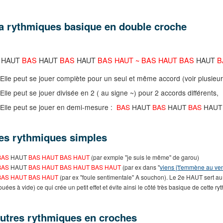
a rythmiques basique en double croche
HAUT
BAS
HAUT
BAS
HAUT
BAS HAUT ~ BAS HAUT BAS
HAUT
B
Elle peut se jouer complète pour un seul et même accord (voir plusieurs
Elle peut se jouer divisée en 2 ( au signe ~) pour 2 accords différents,
Elle peut se jouer en demi-mesure :
BAS
HAUT
BAS
HAUT
BAS
HAU
es rythmiques simples
BAS
HAUT
BAS HAUT BAS HAUT
(par exmple "je suis le même" de garou)
BAS
HAUT
BAS HAUT BAS HAUT BAS HAUT
(par ex dans "
viens j't'emmène au ve
BAS HAUT BAS HAUT
(par ex "foule sentimentale" A souchon). Le 2e HAUT sert a
ouées à vide) ce qui crée un petit effet et évite ainsi le côté très basique de cette ry
utres rythmiques en croches