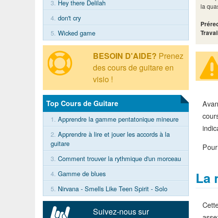
3.
Hey there Delilah
la qua
4.
don't cry
Préreq
Travai
5.
Wicked game
BESOIN D'AIDE?
Prenez
des cours de guitare en
visio !
Top Cours de Guitare
Avan
cour
1.
Apprendre la gamme pentatonique mineure
indic
2.
Apprendre à lire et jouer les accords à la
guitare
Pour 
3.
Comment trouver la rythmique d'un morceau
La 
4.
Gamme de blues
5.
Nirvana - Smells Like Teen Spirit - Solo
Cett
Suivez-nous sur
asse