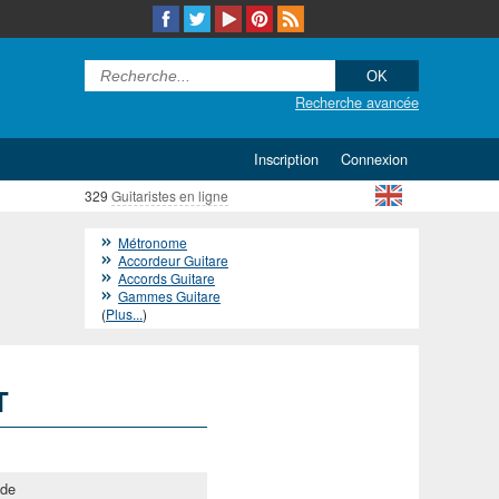
Recherche avancée
Inscription
Connexion
329
Guitaristes en ligne
Métronome
Accordeur Guitare
Accords Guitare
Gammes Guitare
(
Plus...
)
T
ide