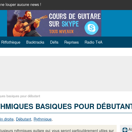
ne louper aucune news !
Riffothèque
Backtracks
Défis
Reprises
Radio T4A
ues basiques pour débutant
HMIQUES BASIQUES POUR DÉBUTAN
n droite
,
Débutant
,
Rythmique
,
A
plusieurs rythmiques guitare qui vous seront particulièrement utiles sur