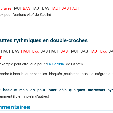
 graves
HAUT
BAS
HAUT BAS
HAUT BAS HAUT
ex pour "partons vite" de Kaolin)
utres rythmiques en double-croches
HAUT BAS
HAUT bloc
BAS HAUT
BAS
HAUT BAS
HAUT bloc
B
T
 exemple peut être joué pour "
La Corrida
" de Cabrel)
ndre à bien la jouer sans les "bloqués",seulement ensuite intégrer le "
st basique mais on peut jouer déja quelques morceaux sy
mment il y en a plein d'autres!
mentaires