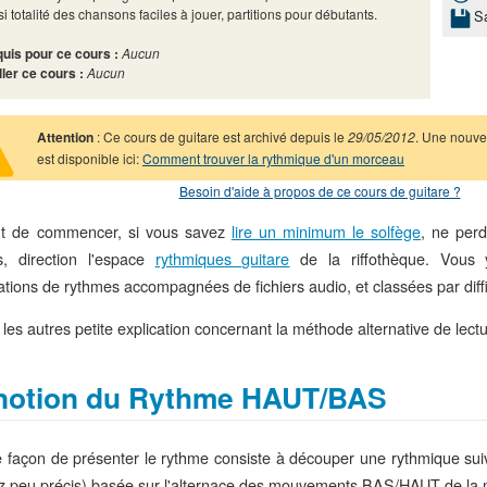
si totalité des chansons faciles à jouer, partitions pour débutants.
S
uis pour ce cours :
Aucun
ller ce cours :
Aucun
Attention
: Ce cours de guitare est archivé depuis le
29/05/2012
. Une nouvel
est disponible ici:
Comment trouver la rythmique d'un morceau
Besoin d'aide à propos de ce cours de guitare ?
t de commencer, si vous savez
lire un minimum le solfège
, ne per
s, direction l'espace
rythmiques guitare
de la riffothèque. Vous y
ations de rythmes accompagnées de fichiers audio, et classées par diffi
les autres petite explication concernant la méthode alternative de lect
notion du Rythme HAUT/BAS
e façon de présenter le rythme consiste à découper une rythmique suiv
z peu précis) basée sur l'alternace des mouvements BAS/HAUT de la m