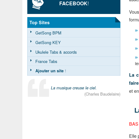
FACEBOOK
!
Vous
forma
Top Sites
GetSong BPM
GetSong KEY
Ukulele Tabs & accords
France Tabs
le
Ajouter un site
!
La c
fair
La musique creuse le ciel.
et en
(Charles Baudelaire)
L
BA
Elle