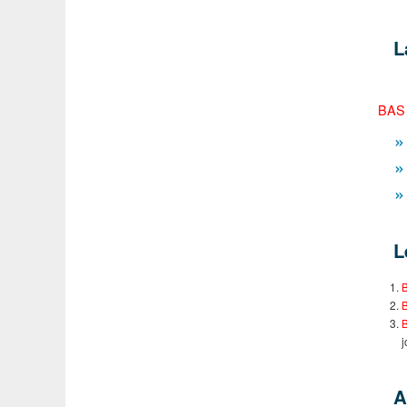
L
BAS
L
j
A