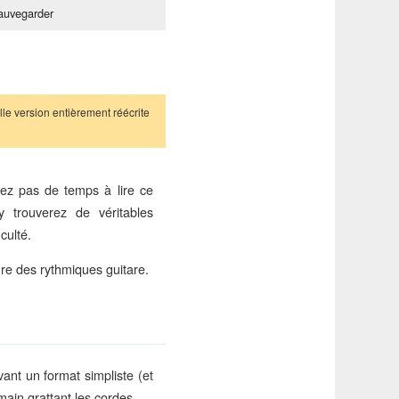
auvegarder
le version entièrement réécrite
dez pas de temps à lire ce
 trouverez de véritables
culté.
ure des rythmiques guitare.
ant un format simpliste (et
ain grattant les cordes.