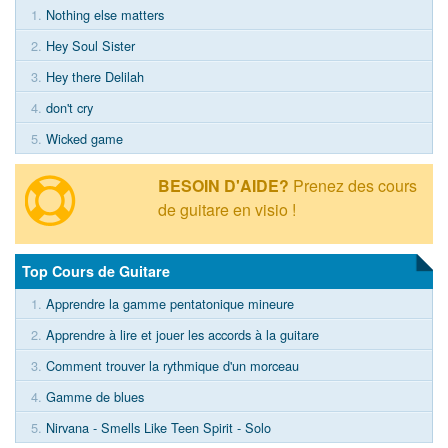
1.
Nothing else matters
2.
Hey Soul Sister
3.
Hey there Delilah
4.
don't cry
5.
Wicked game
BESOIN D'AIDE?
Prenez des cours
de guitare en visio !
Top Cours de Guitare
1.
Apprendre la gamme pentatonique mineure
2.
Apprendre à lire et jouer les accords à la guitare
3.
Comment trouver la rythmique d'un morceau
4.
Gamme de blues
5.
Nirvana - Smells Like Teen Spirit - Solo