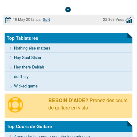
16 May 2012, par
SuN
22 363 Vues
Top Tablatures
1.
Nothing else matters
2.
Hey Soul Sister
3.
Hey there Delilah
4.
don't cry
5.
Wicked game
BESOIN D'AIDE?
Prenez des cours
de guitare en visio !
Top Cours de Guitare
1.
Apprendre la gamme pentatonique mineure