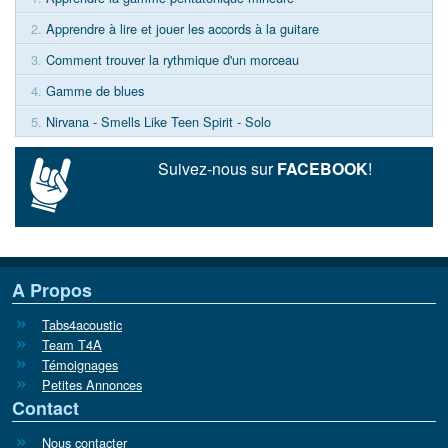
2.
Apprendre à lire et jouer les accords à la guitare
3.
Comment trouver la rythmique d'un morceau
4.
Gamme de blues
5.
Nirvana - Smells Like Teen Spirit - Solo
Suivez-nous sur
FACEBOOK
!
A Propos
Tabs4acoustic
Team T4A
Témoignages
Petites Annonces
Contact
Nous contacter