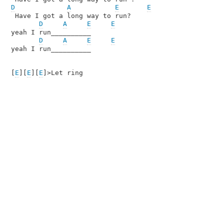
D
A
E
E
 Have I got a long way to run?

D
A
E
E
yeah I run__________

D
A
E
E
yeah I run__________

[
E
][
E
][
E