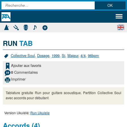
RUN
TAB
Collective Soul
,
Dosage
,
1999
,
Si
,
Majeur
,
4/4
,
96bpm
Ajouter aux favoris
Commentaires
0
Imprimer
Tablature gratuite Run pour guitare acoustique. Partition Collective Soul
avec accords pour débutant
Version Ukulélé:
Run Ukulele
Accords (4)