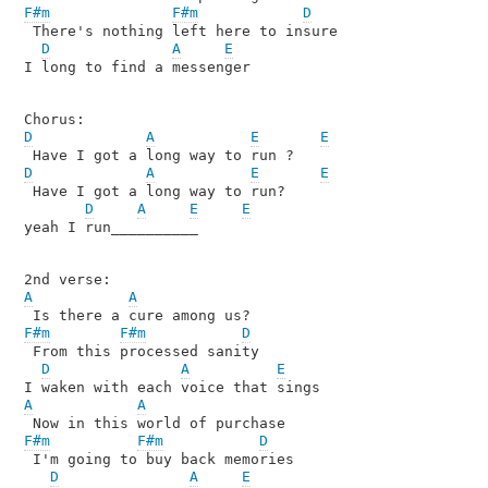
F#m
F#m
D
 There's nothing left here to insure

D
A
E
I long to find a messenger

D
A
E
E
D
A
E
E
 Have I got a long way to run?

D
A
E
E
yeah I run__________

A
A
F#m
F#m
D
 From this processed sanity

D
A
E
A
A
F#m
F#m
D
 I'm going to buy back memories

D
A
E