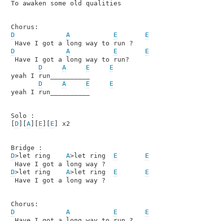
To awaken some old qualities

D
A
E
E
D
A
E
E
 Have I got a long way to run?

D
A
E
E
yeah I run__________

D
A
E
E
yeah I run__________

Solo :

[
D
][
A
][
E
][
E
] x2

D
>let ring    
A
>let ring  
E
E
D
>let ring    
A
>let ring  
E
E
 Have I got a long way ?

D
A
E
E