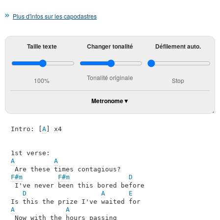
Plus d'infos sur les capodastres
Taille texte
Changer tonalité
Défilement auto.
Tonalité originale
100%
Stop
Metronome
Intro: [
A
] x4

A
A
F#m
F#m
D
 I've never been this bored before

D
A
E
A
A