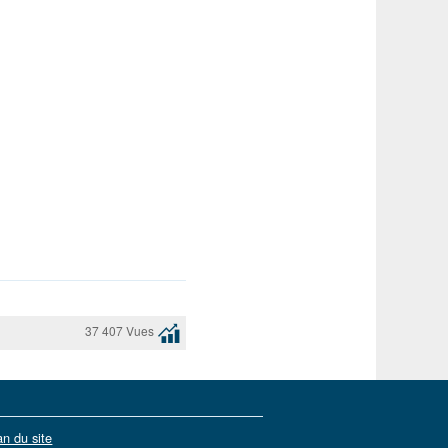
37 407 Vues
an du site