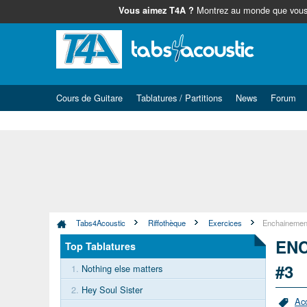
Montrez au monde que vous 
Vous aimez T4A ?
Cours de Guitare
Tablatures / Partitions
News
Forum
Tabs4Acoustic
Riffothèque
Exercices
Enchainement
ENC
Top Tablatures
#3
1.
Nothing else matters
2.
Hey Soul Sister
Ac