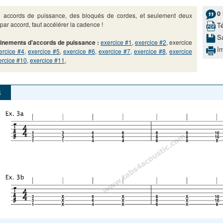
0
e accords de puissance, des bloqués de cordes, et seulement deux
par accord, faut accélérer la cadence !
T
S
inements d'accords de puissance :
exercice #1
,
exercice #2
, exercice
I
ercice #4
,
exercice #5
,
exercice #6
,
exercice #7
,
exercice #8
,
exercice
ercice #10
,
exercice #11
,