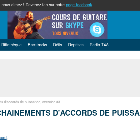
nous aimez ! Devenez fan sur notre
page facebook
Riffothèque
Backtracks
Défis
Reprises
Radio T4A
s d'accords de puissance, exercice #3
HAINEMENTS D'ACCORDS DE PUISSA
cord
,