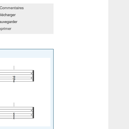
Commentaires
élécharger
auvegarder
mprimer