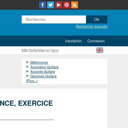
Recherche avancée
Inscription
Connexion
232
Guitaristes en ligne
Métronome
Accordeur Guitare
Accords Guitare
Gammes Guitare
(
Plus...
)
NCE, EXERCICE