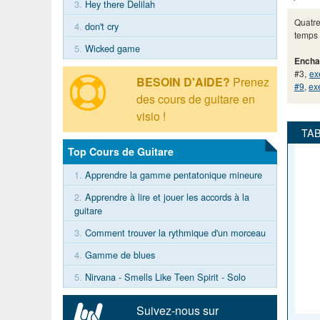
3.
Hey there Delilah
Quatr
4.
don't cry
temps 
5.
Wicked game
Encha
#3,
ex
BESOIN D'AIDE?
Prenez
#9
,
ex
des cours de guitare en
visio !
Top Cours de Guitare
1.
Apprendre la gamme pentatonique mineure
2.
Apprendre à lire et jouer les accords à la
guitare
3.
Comment trouver la rythmique d'un morceau
4.
Gamme de blues
5.
Nirvana - Smells Like Teen Spirit - Solo
Suivez-nous sur