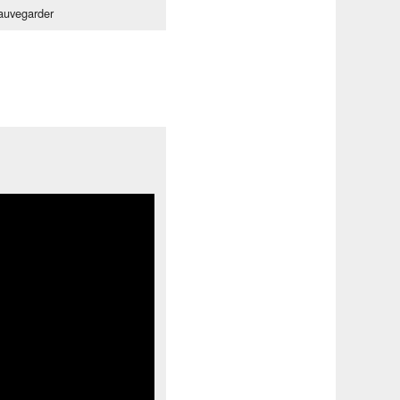
auvegarder
Tube
!