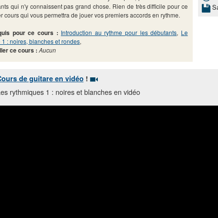
nts qui n'y connaissent pas grand chose. Rien de très difficile pour ce
S
r cours qui vous permettra de jouer vos premiers accords en rythme.
quis pour ce cours :
Introduction au rythme pour les débutants
,
Le
 1 : noires, blanches et rondes
,
ller ce cours :
Aucun
ours de guitare en vidéo
!
es rythmiques 1 : noires et blanches en vidéo
Vous aimez ? Abonnez-vous sur notre
chaine You