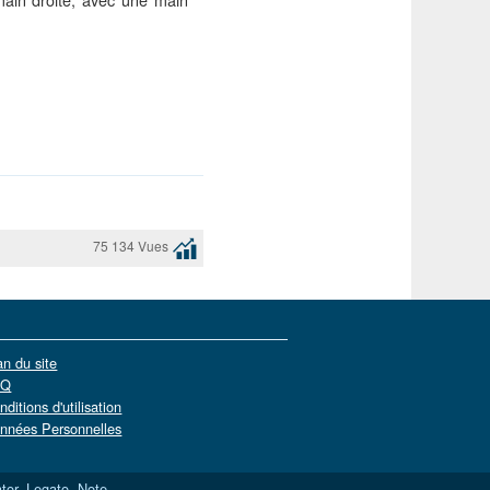
75 134 Vues
an du site
AQ
nditions d'utilisation
nnées Personnelles
tor
,
Legato
,
Note
,