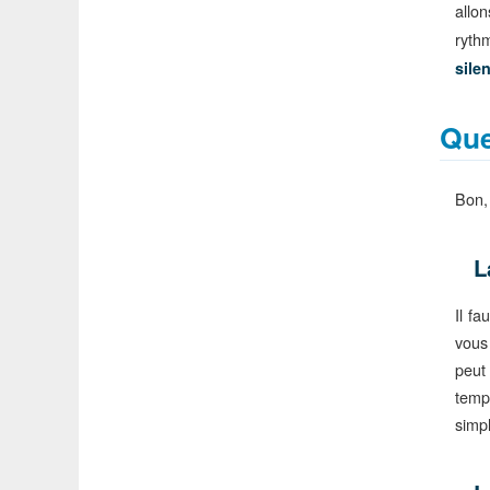
allo
ryth
sile
Que
Bon, 
L
Il f
vous
peut
temp
simpl