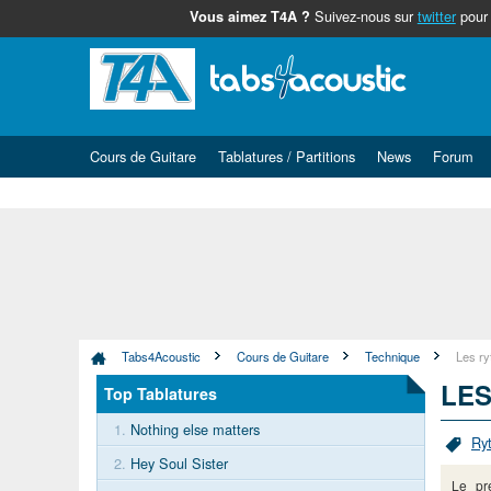
Suivez-nous sur
twitter
pour 
Vous aimez T4A ?
Cours de Guitare
Tablatures / Partitions
News
Forum
Tabs4Acoustic
Cours de Guitare
Technique
Les ry
LES
Top Tablatures
1.
Nothing else matters
Ry
2.
Hey Soul Sister
Le pr