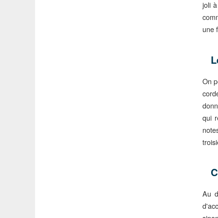
joli 
comm
une 
L
On p
cord
donn
qui 
note
trois
C
Au d
d'ac
sino