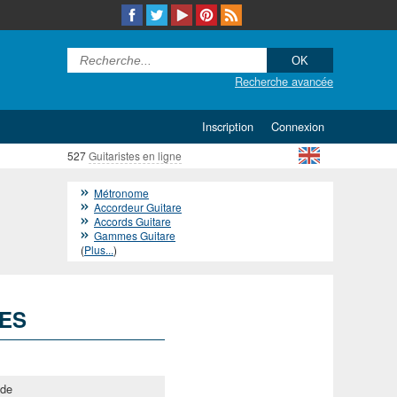
Recherche avancée
Inscription
Connexion
527
Guitaristes en ligne
Métronome
Accordeur Guitare
Accords Guitare
Gammes Guitare
(
Plus...
)
HES
ide