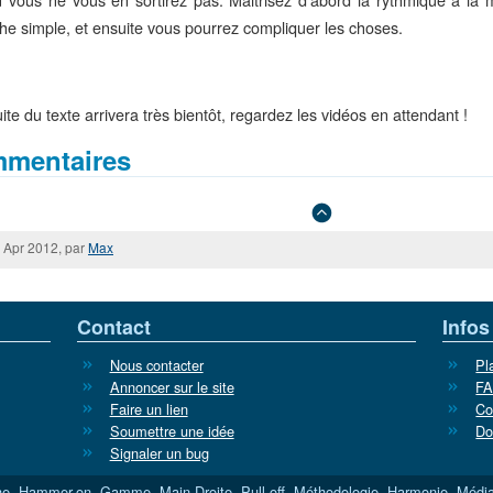
he simple, et ensuite vous pourrez compliquer les choses.
ite du texte arrivera très bientôt, regardez les vidéos en attendant !
mentaires
 Apr 2012, par
Max
Contact
Infos
Nous contacter
Pl
Annoncer sur le site
F
Faire un lien
Co
Soumettre une idée
Do
Signaler un bug
he
,
Hammer-on
,
Gamme
,
Main Droite
,
Pull-off
,
Méthodologie
,
Harmonie
,
Média