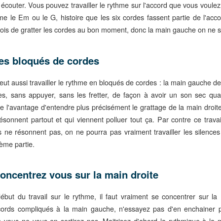
à écouter. Vous pouvez travailler le rythme sur l'accord que vous voulez
e le Em ou le G, histoire que les six cordes fassent partie de l'accor
fois de gratter les cordes au bon moment, donc la main gauche on ne s
es bloqués de cordes
eut aussi travailler le rythme en bloqués de cordes : la main gauche de
es, sans appuyer, sans les fretter, de façon à avoir un son sec qu
e l'avantage d'entendre plus précisément le grattage de la main droit
résonnent partout et qui viennent polluer tout ça. Par contre ce trava
s ne résonnent pas, on ne pourra pas vraiment travailler les silence
ième partie.
oncentrez vous sur la main droite
ébut du travail sur le rythme, il faut vraiment se concentrer sur la
cords compliqués à la main gauche, n'essayez pas d'en enchainer 
n vous ne vous en sortirez pas. Maitrisez d'abord la rythmique à la 