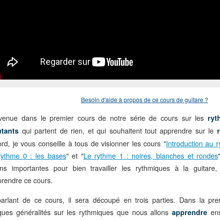
Besoin d'aide à propos de ce cours de guitare ?
venue dans le premier cours de notre série de cours sur les
ryt
qui partent de rien, et qui souhaitent tout apprendre sur le
utants
ord, je vous conseille à tous de visionner les cours "
Introduction au 
rythme 0 : les bases
" et "
Le rythme 1 : noires, blanches et rondes
ons importantes pour bien travailler les rythmiques à la guitare
rendre ce cours.
arlant de ce cours, il sera découpé en trois parties. Dans la pre
ques généralités sur les rythmiques que nous allons
en
apprendre