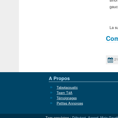
gauc
La su
Com
21
A Propos
Tabs4acoustic
Team T4A
Témoignages
Petites Annonces
Tags populaires :
Débutant
,
Accord
,
Main Gauc