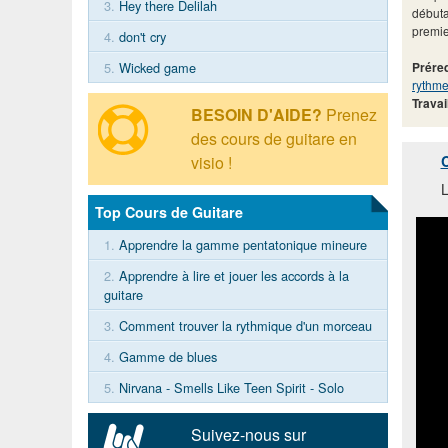
3.
Hey there Delilah
débuta
premie
4.
don't cry
Prére
5.
Wicked game
rythme
Travai
BESOIN D'AIDE?
Prenez
des cours de guitare en
C
visio !
L
Top Cours de Guitare
1.
Apprendre la gamme pentatonique mineure
2.
Apprendre à lire et jouer les accords à la
guitare
3.
Comment trouver la rythmique d'un morceau
4.
Gamme de blues
5.
Nirvana - Smells Like Teen Spirit - Solo
Suivez-nous sur