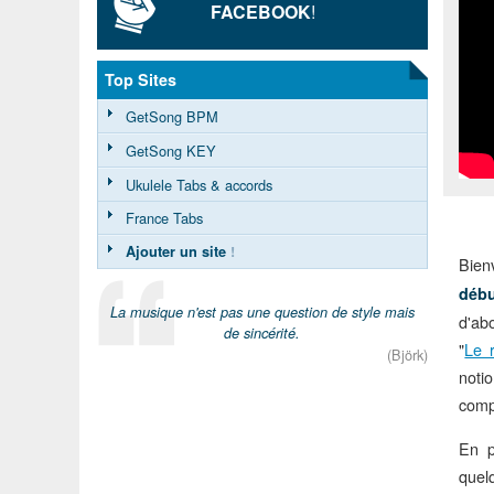
FACEBOOK
!
Top Sites
GetSong BPM
GetSong KEY
Ukulele Tabs & accords
France Tabs
Ajouter un site
!
Bien
déb
La musique n'est pas une question de style mais
d'ab
de sincérité.
"
Le 
(Björk)
noti
comp
En p
quel