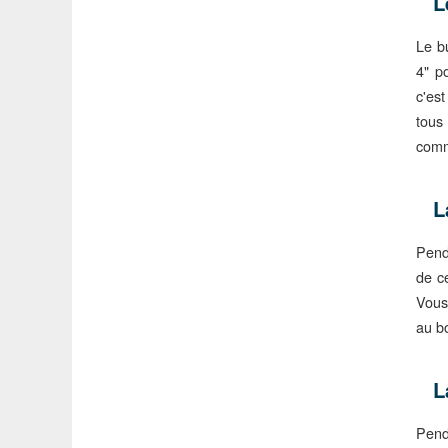
L
Le b
4" p
c'es
tous
comm
L
Pend
de c
Vous
au b
L
Pend