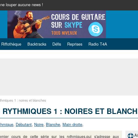
ne louper aucune news !
Riffothèque
Backtracks
Défis
Reprises
Radio T4A
thmiques 1 : noires et blanches
 RYTHMIQUES 1 : NOIRES ET BLANC
thmique
,
Débutant
,
Noire
,
Blanche
,
Main droite
,
A
emier cours de cette série sur les rythmiques,qui s'adresse aux